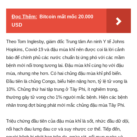
Đọc Thêm:
Bitcoin mất mốc 20.000
USD
Theo Tom Inglesby, giám đốc Trung tâm An ninh Y tế Johns
Hopkins, Covid-19 và đậu mùa khỉ nên được coi là lời cảnh
báo để chính phủ các nước chuẩn bị ứng phó với các mầm
bệnh mới nổi trong tương lai. Đậu mùa khỉ cùng họ với đậu
mùa, nhưng nhẹ hơn. Có hai chủng đậu mùa khỉ phổ biến.
Đầu tiên là chủng Congo, biểu hiện nặng hơn, tỷ lệ tử vong là
10%. Chủng thứ hai tập trung ở Tây Phi, ít nghiêm trọng,
thường gây tử vong cho 1% người mắc bệnh. Hiện các bệnh
nhân trong đợt bùng phát mới mắc chủng đậu mùa Tây Phi.
Triệu chứng đầu tiên của đậu mùa khỉ là sốt, nhức đầu dữ dội,
nổi hạch đau lưng đau cơ và suy nhược cơ thể. Tiếp đến,
người bệnh bị phát ban trên da, ngứa rát, nổi mụn nước và