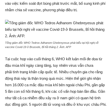
vào việc kiểm soát đợt bùng phát trước mắt, bổ sung kinh phí
nhằm chia sẻ vaccine, phương pháp điều trị.
Tổng giám đốc WHO Tedros Adhanom Ghebreyesus phát biểu tại hội nghị về
vaccine Covid-19 ở Brussels, Bỉ hồi tháng 2. Ảnh:
AFP
Tại cuộc họp vào cuối tháng 6, WHO kết luận mối đe dọa từ
đậu mùa khỉ ngày càng tăng, tuy nhiên virus vẫn chưa
phải tình trạng khẩn cấp quốc tế. Nhiều chuyên gia cho rằng
động thái này là thận trọng quá mức. Hiện thế giới ghi nhận
hơn 16.000 ca mắc đậu mùa khỉ bên ngoài châu Phi, gần gấp
5 lần con số hồi tháng 6, khi các cố vấn họp bàn lần đầu. Gần
như tất cả ca nhiễm đều xảy ra ở nam giới có quan hệ tình
dục đồng giới. 5 người đã tử vong và đều ở khu vực châu Phi.