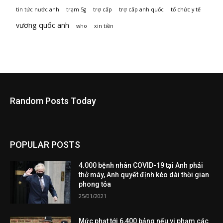
tin tức nước anh
trạm 5g
trợ cấp
trợ cấp anh quốc
tổ chức y tế
vương quốc anh
who
xin tiền
Random Posts Today
POPULAR POSTS
4.000 bệnh nhân COVID-19 tại Anh phải
thở máy, Anh quyết định kéo dài thời gian
phong tỏa
25/01/2021
Mức phạt tới 6,400 bảng nếu vi phạm các