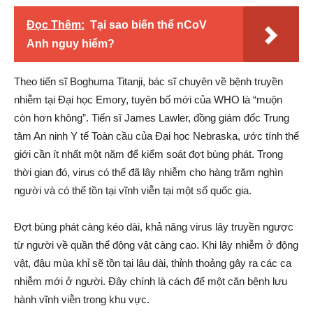
Đọc Thêm:
Tại sao biến thể nCoV
Anh nguy hiểm?
Theo tiến sĩ Boghuma Titanji, bác sĩ chuyên về bệnh truyền
nhiễm tại Đại học Emory, tuyên bố mới của WHO là “muộn
còn hơn không”. Tiến sĩ James Lawler, đồng giám đốc Trung
tâm An ninh Y tế Toàn cầu của Đại học Nebraska, ước tính thế
giới cần ít nhất một năm để kiểm soát đợt bùng phát. Trong
thời gian đó, virus có thể đã lây nhiễm cho hàng trăm nghìn
người và có thể tồn tại vĩnh viễn tại một số quốc gia.
Đợt bùng phát càng kéo dài, khả năng virus lây truyền ngược
từ người về quần thể động vật càng cao. Khi lây nhiễm ở động
vật, đậu mùa khỉ sẽ tồn tại lâu dài, thỉnh thoảng gây ra các ca
nhiễm mới ở người. Đây chính là cách để một căn bệnh lưu
hành vĩnh viễn trong khu vực.