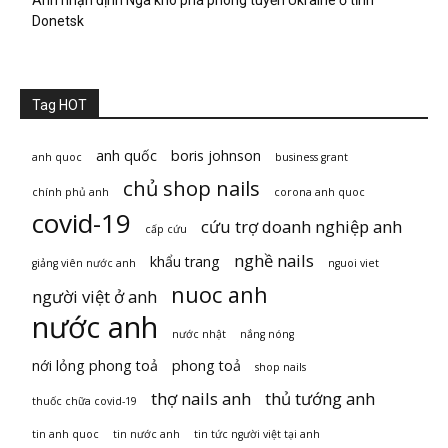
Anh nhận định Nga khó phá phòng tuyến Ukraine ở tỉnh
Donetsk
Tag HOT
anh quốc
boris johnson
anh quoc
business grant
chủ shop nails
chính phủ anh
corona anh quoc
covid-19
cứu trợ doanh nghiệp anh
cấp cứu
nghề nails
khẩu trang
giảng viên nước anh
nguoi viet
nuoc anh
người việt ở anh
nước anh
nước nhật
nắng nóng
nới lỏng phong toả
phong toả
shop nails
thợ nails anh
thủ tướng anh
thuốc chữa covid-19
tin anh quoc
tin nước anh
tin tức người việt tại anh