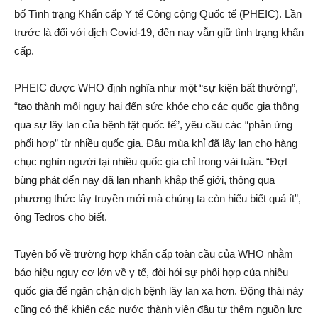
bố Tình trạng Khẩn cấp Y tế Công cộng Quốc tế (PHEIC). Lần
trước là đối với dịch Covid-19, đến nay vẫn giữ tình trạng khẩn
cấp.
PHEIC được WHO định nghĩa như một “sự kiện bất thường”,
“tạo thành mối nguy hại đến sức khỏe cho các quốc gia thông
qua sự lây lan của bệnh tật quốc tế”, yêu cầu các “phản ứng
phối hợp” từ nhiều quốc gia. Đậu mùa khỉ đã lây lan cho hàng
chục nghìn người tại nhiều quốc gia chỉ trong vài tuần. “Đợt
bùng phát đến nay đã lan nhanh khắp thế giới, thông qua
phương thức lây truyền mới mà chúng ta còn hiểu biết quá ít”,
ông Tedros cho biết.
Tuyên bố về trường hợp khẩn cấp toàn cầu của WHO nhằm
báo hiệu nguy cơ lớn về y tế, đòi hỏi sự phối hợp của nhiều
quốc gia để ngăn chặn dịch bệnh lây lan xa hơn. Động thái này
cũng có thể khiến các nước thành viên đầu tư thêm nguồn lực