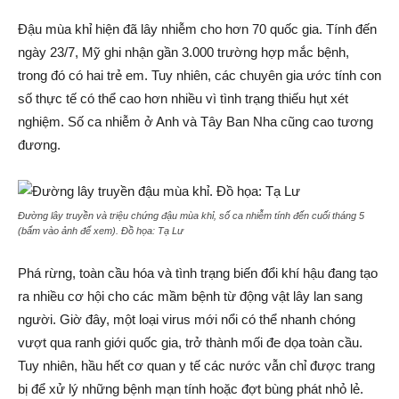
Đậu mùa khỉ hiện đã lây nhiễm cho hơn 70 quốc gia. Tính đến
ngày 23/7, Mỹ ghi nhận gần 3.000 trường hợp mắc bệnh,
trong đó có hai trẻ em. Tuy nhiên, các chuyên gia ước tính con
số thực tế có thể cao hơn nhiều vì tình trạng thiếu hụt xét
nghiệm. Số ca nhiễm ở Anh và Tây Ban Nha cũng cao tương
đương.
Đường lây truyền và triệu chứng đậu mùa khỉ, số ca nhiễm tính đến cuối tháng 5
(
bấm vào ảnh để xem
). Đồ họa:
Tạ Lư
Phá rừng, toàn cầu hóa và tình trạng biến đổi khí hậu đang tạo
ra nhiều cơ hội cho các mầm bệnh từ động vật lây lan sang
người. Giờ đây, một loại virus mới nổi có thể nhanh chóng
vượt qua ranh giới quốc gia, trở thành mối đe dọa toàn cầu.
Tuy nhiên, hầu hết cơ quan y tế các nước vẫn chỉ được trang
bị để xử lý những bệnh mạn tính hoặc đợt bùng phát nhỏ lẻ.