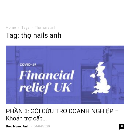
Home
Tags
Thợ nails anh
Tag: thợ nails anh
PHẦN 3: GÓI CỨU TRỢ DOANH NGHIỆP –
Khoản trợ cấp...
Báo Nước Anh
-
04/04/2020
0