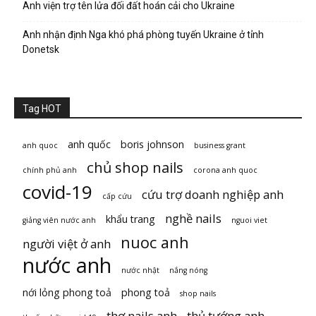
Anh viện trợ tên lửa đối đất hoán cải cho Ukraine
Anh nhận định Nga khó phá phòng tuyến Ukraine ở tỉnh
Donetsk
Tag HOT
anh quốc
boris johnson
anh quoc
business grant
chủ shop nails
chính phủ anh
corona anh quoc
covid-19
cứu trợ doanh nghiệp anh
cấp cứu
nghề nails
khẩu trang
giảng viên nước anh
nguoi viet
nuoc anh
người việt ở anh
nước anh
nước nhật
nắng nóng
nới lỏng phong toả
phong toả
shop nails
thợ nails anh
thủ tướng anh