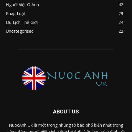
Người Việt Ở Anh
42
Pháp Luật
29
Du Lịch Thế Giới
24
Uncategorised
22
ABOUT US
NuocAnh Uk là một trong những tờ báo phổ biến nhất trong
cộng đồng người Việt sinh sống tại Anh. Nếu bạn có ý định tới