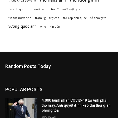
thuốc chữa covid-19
tin anh quoc
tin nước anh
tin tức người việt tại anh
tin tức nước anh
trạm 5g
trợ cấp
trợ cấp anh quốc
tổ chức y tế
vương quốc anh
who
xin tiền
Random Posts Today
POPULAR POSTS
4.000 bệnh nhân COVID-19 tại Anh phải
thở máy, Anh quyết định kéo dài thời gian
phong tỏa
25/01/2021