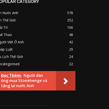
OPULAR CATEGORY
in Nước Anh
578
n Thế Giới
252
ải Trí
106
hể Thao
48
ười Việt Ở Anh
42
háp Luật
29
 Lịch Thế Giới
24
ncategorised
22
Đọc Thêm:
Người đàn
ông mua Stonehenge và
tặng lại nước Anh