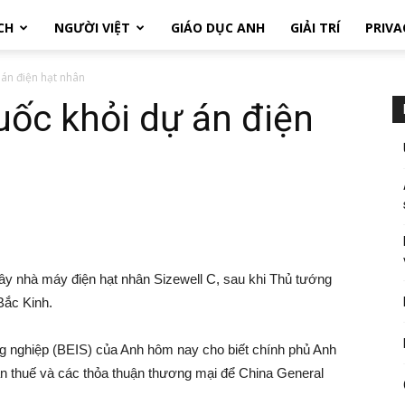
CH
NGƯỜI VIỆT
GIÁO DỤC ANH
GIẢI TRÍ
PRIVA
 án điện hạt nhân
uốc khỏi dự án điện
ây nhà máy điện hạt nhân Sizewell C, sau khi Thủ tướng
Bắc Kinh.
 nghiệp (BEIS) của Anh hôm nay cho biết chính phủ Anh
ản thuế và các thỏa thuận thương mại để China General