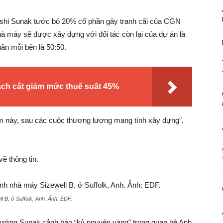
ishi Sunak tước bỏ 20% cổ phần gây tranh cãi của CGN
hà máy sẽ được xây dựng với đối tác còn lại của dự án là
hần mỗi bên là 50:50.
ch cắt giảm mức thuế suất 45%
ểm này, sau các cuộc thương lượng mang tính xây dựng”,
ề thông tin.
l B, ở Suffolk, Anh. Ảnh:
EDF.
tướng Sunak cảnh báo “kỷ nguyên vàng” trong quan hệ Anh