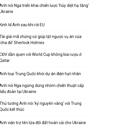
Anh nói Nga triển khai chiến lược ‘hủy diệt hạ tầng’
Ukraine
Kinh tế Anh sau khi rời EU
Tài giải mã chứng cứ giúp lật ngược vụ án của
‘cha đẻ’ Sherlock Holmes
CĐV dần quen với World Cup không bia rượu ở
Qatar
Anh loại Trung Quốc khỏi dự án điện hạt nhân
Anh nói Nga ngừng dùng nhóm chiến thuật cấp
tiểu đoàn tại Ukraine
Thủ tướng Anh nói ‘kỷ nguyên vàng’ với Trung
Quốc kết thúc
Anh viện trợ tên lửa đối đất hoán cải cho Ukraine