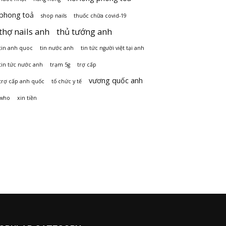
phong toả
shop nails
thuốc chữa covid-19
thợ nails anh
thủ tướng anh
tin anh quoc
tin nước anh
tin tức người việt tại anh
tin tức nước anh
trạm 5g
trợ cấp
vương quốc anh
trợ cấp anh quốc
tổ chức y tế
who
xin tiền