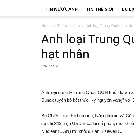
TIN NƯỚC ANH
TIN THẾ GIỚI
DU LỊ
Home
Tin Nước Anh
Anh loại Trung Quốc khỏi dự
Anh loại Trung Q
hạt nhân
29/11/2022
Anh loại công ty Trung Quốc CGN khỏi dự án x
Sunak tuyên bố kết thúc “kỷ nguyên vàng” với 
Bộ Chiến lược Kinh doanh, Năng lượng và Công
sẽ chi 843 triệu USD mua lại cổ phần, mọi kho
Nuclear (CGN) rời khỏi dự án Sizewell C.