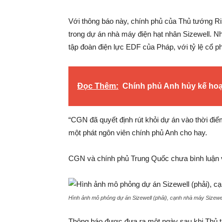
Với thông báo này, chính phủ của Thủ tướng R
trong dự án nhà máy điện hạt nhân Sizewell. N
tập đoàn điện lực EDF của Pháp, với tỷ lệ cổ p
Đọc Thêm:
Chính phủ Anh hủy kế hoạ
“CGN đã quyết định rút khỏi dự án vào thời đi
một phát ngôn viên chính phủ Anh cho hay.
CGN và chính phủ Trung Quốc chưa bình luận v
Hình ảnh mô phỏng dự án Sizewell (phải), cạnh nhà máy Sizewel
Thông báo được đưa ra một ngày sau khi Thủ 