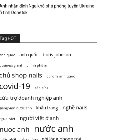
Anh nhận định Nga khó phá phòng tuyến Ukraine
ở tỉnh Donetsk
Tag HOT
anh quốc
boris johnson
anh quoc
business grant
chính phủ anh
chủ shop nails
corona anh quoc
covid-19
cấp cứu
cứu trợ doanh nghiệp anh
nghề nails
khẩu trang
giảng viên nước anh
người việt ở anh
nguoi viet
nước anh
nuoc anh
nới lỏng phong toả
nước nhật
nắng nóng