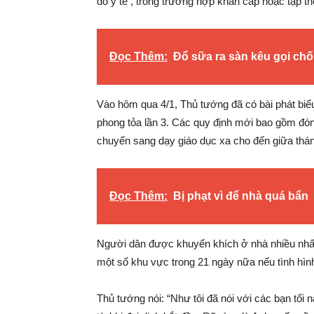
do y tế , trong trường hợp khẩn cấp hoặc tập th
Đọc Thêm:
Đổ sữa ra sàn kêu gọi chố
Vào hôm qua 4/1, Thủ tướng đã có bài phát biể
phong tỏa lần 3. Các quy định mới bao gồm đóng
chuyển sang dạy giáo dục xa cho đến giữa thá
Đọc Thêm:
Bị phạt vì để nhà quá bẩn
Người dân được khuyến khích ở nhà nhiều nhất 
một số khu vực trong 21 ngày nữa nếu tình hình
Thủ tướng nói: “Như tôi đã nói với các bạn tối 