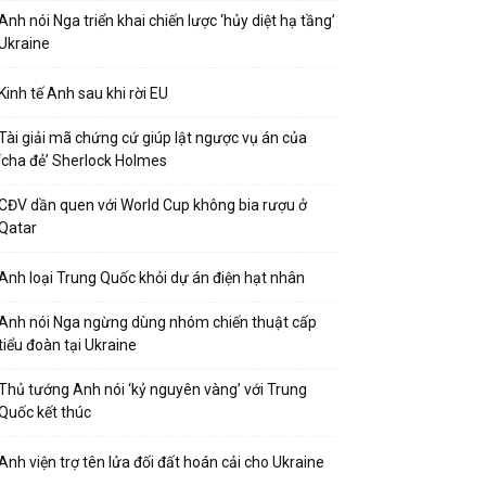
Anh nói Nga triển khai chiến lược ‘hủy diệt hạ tầng’
Ukraine
Kinh tế Anh sau khi rời EU
Tài giải mã chứng cứ giúp lật ngược vụ án của
‘cha đẻ’ Sherlock Holmes
CĐV dần quen với World Cup không bia rượu ở
Qatar
Anh loại Trung Quốc khỏi dự án điện hạt nhân
Anh nói Nga ngừng dùng nhóm chiến thuật cấp
tiểu đoàn tại Ukraine
Thủ tướng Anh nói ‘kỷ nguyên vàng’ với Trung
Quốc kết thúc
Anh viện trợ tên lửa đối đất hoán cải cho Ukraine