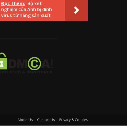
Đọc Thêm:
Bộ xét
nghiệm của Anh bị dính
virus từ hãng sản xuất
About Us
Contact Us
Privacy & Cookies