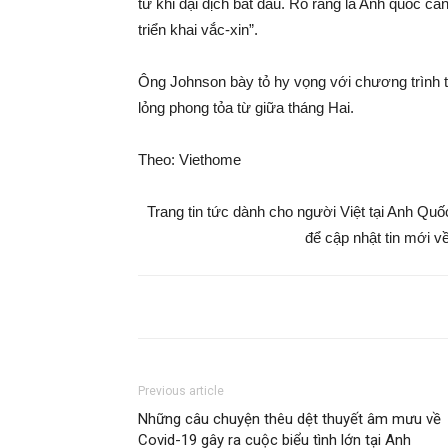
từ khi đại dịch bắt đầu. Rõ ràng là Anh quốc cầ
triển khai vắc-xin”.
Ông Johnson bày tỏ hy vọng với chương trình t
lỏng phong tỏa từ giữa tháng Hai.
Theo: Viethome
Trang tin tức dành cho người Việt tại Anh Qu
để cập nhật tin mới về
Previous article
Những câu chuyện thêu dệt thuyết âm mưu về
Covid-19 gây ra cuộc biểu tình lớn tại Anh