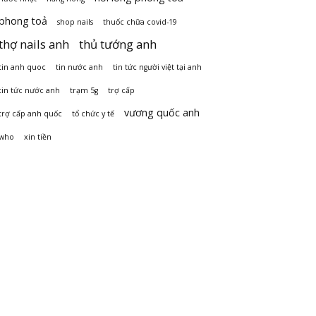
phong toả
shop nails
thuốc chữa covid-19
thợ nails anh
thủ tướng anh
tin anh quoc
tin nước anh
tin tức người việt tại anh
tin tức nước anh
trạm 5g
trợ cấp
vương quốc anh
trợ cấp anh quốc
tổ chức y tế
who
xin tiền