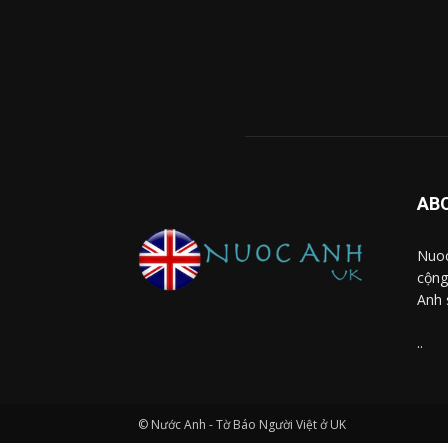
AB
Nuoc
cộng
Anh 
..
© Nước Anh - Tờ Báo Người Việt ở UK