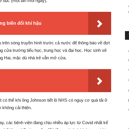
ể dục (một lần mỗi ngày).
ng biến đổi khí hậu
u trên sóng truyền hình trước cả nước để thông báo về đợt
 cửa trường tiểu học, trung học và đại học. Học sinh sẽ
ng Hai, mặc dù nhà trẻ vẫn mở cửa.
có thể khi ông Johnson tiết lộ NHS có nguy cơ quá tải ở
 không cải thiện.
nay, các bệnh viện đang chịu nhiều áp lực từ Covid nhất kể