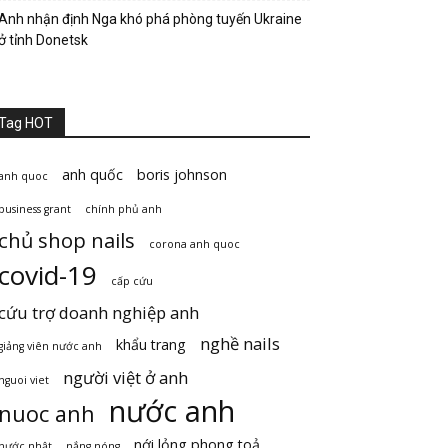
Anh nhận định Nga khó phá phòng tuyến Ukraine
ở tỉnh Donetsk
Tag HOT
anh quốc
boris johnson
anh quoc
business grant
chính phủ anh
chủ shop nails
corona anh quoc
covid-19
cấp cứu
cứu trợ doanh nghiệp anh
nghề nails
khẩu trang
giảng viên nước anh
người việt ở anh
nguoi viet
nước anh
nuoc anh
nới lỏng phong toả
nước nhật
nắng nóng