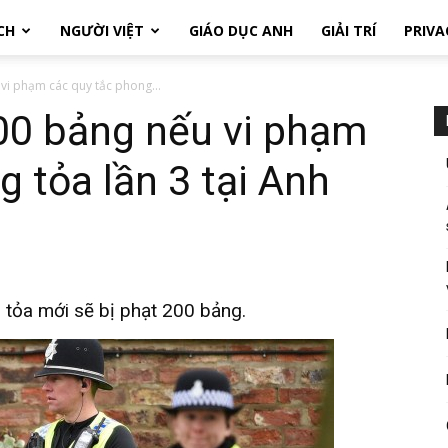
CH
NGƯỜI VIỆT
GIÁO DỤC ANH
GIẢI TRÍ
PRIVA
vi phạm các quy tắc phong...
00 bảng nếu vi phạm
g tỏa lần 3 tại Anh
 tỏa mới sẽ bị phạt 200 bảng.