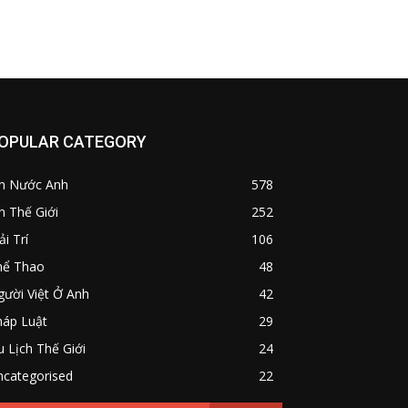
OPULAR CATEGORY
in Nước Anh
578
n Thế Giới
252
ải Trí
106
hể Thao
48
ười Việt Ở Anh
42
háp Luật
29
 Lịch Thế Giới
24
ncategorised
22