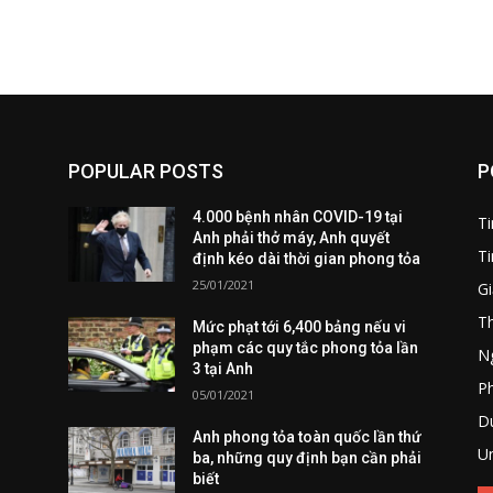
POPULAR POSTS
P
4.000 bệnh nhân COVID-19 tại
T
Anh phải thở máy, Anh quyết
Ti
định kéo dài thời gian phong tỏa
25/01/2021
Gi
T
Mức phạt tới 6,400 bảng nếu vi
phạm các quy tắc phong tỏa lần
Ng
3 tại Anh
P
05/01/2021
Du
Anh phong tỏa toàn quốc lần thứ
U
ba, những quy định bạn cần phải
biết