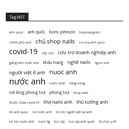
Tag HOT
anh quốc
boris johnson
anh quoc
business grant
chủ shop nails
chính phủ anh
corona anh quoc
covid-19
cứu trợ doanh nghiệp anh
cấp cứu
nghề nails
khẩu trang
giảng viên nước anh
nguoi viet
nuoc anh
người việt ở anh
nước anh
nước nhật
nắng nóng
nới lỏng phong toả
phong toả
shop nails
thợ nails anh
thủ tướng anh
thuốc chữa covid-19
tin anh quoc
tin nước anh
tin tức người việt tại anh
tin tức nước anh
trạm 5g
trợ cấp
trợ cấp anh quốc
tổ chức y tế