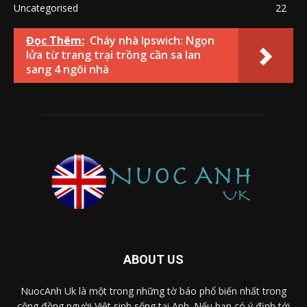
Uncategorised
22
Đọc Thêm:
Cháy nhà Ipswich: Ngọn
lửa từ trang trại trồng cần sa lan
sang 4 ngôi nhà
ABOUT US
NuocAnh Uk là một trong những tờ báo phổ biến nhất trong
cộng đồng người Việt sinh sống tại Anh. Nếu bạn có ý định tới