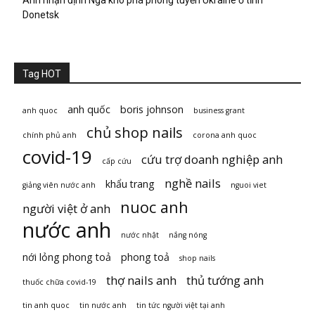
Anh nhận định Nga khó phá phòng tuyến Ukraine ở tỉnh
Donetsk
Tag HOT
anh quốc
boris johnson
anh quoc
business grant
chủ shop nails
chính phủ anh
corona anh quoc
covid-19
cứu trợ doanh nghiệp anh
cấp cứu
nghề nails
khẩu trang
giảng viên nước anh
nguoi viet
nuoc anh
người việt ở anh
nước anh
nước nhật
nắng nóng
nới lỏng phong toả
phong toả
shop nails
thợ nails anh
thủ tướng anh
thuốc chữa covid-19
tin anh quoc
tin nước anh
tin tức người việt tại anh