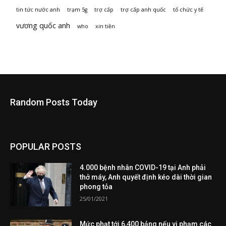
tin tức nước anh
trạm 5g
trợ cấp
trợ cấp anh quốc
tổ chức y tế
vương quốc anh
who
xin tiền
Random Posts Today
POPULAR POSTS
4.000 bệnh nhân COVID-19 tại Anh phải
thở máy, Anh quyết định kéo dài thời gian
phong tỏa
25/01/2021
Mức phạt tới 6,400 bảng nếu vi phạm các