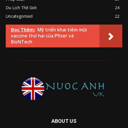
Du Lịch Thế Giới
24
Uncategorised
22
Đọc Thêm:
Mỹ triển khai tiêm mũi
vaccine thứ hai của Pfizer và
BioNTech
ABOUT US