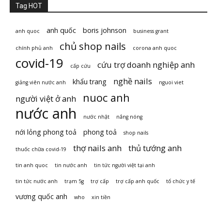
Tag HOT
anh quốc
boris johnson
anh quoc
business grant
chủ shop nails
chính phủ anh
corona anh quoc
covid-19
cứu trợ doanh nghiệp anh
cấp cứu
nghề nails
khẩu trang
giảng viên nước anh
nguoi viet
nuoc anh
người việt ở anh
nước anh
nước nhật
nắng nóng
nới lỏng phong toả
phong toả
shop nails
thợ nails anh
thủ tướng anh
thuốc chữa covid-19
tin anh quoc
tin nước anh
tin tức người việt tại anh
tin tức nước anh
trạm 5g
trợ cấp
trợ cấp anh quốc
tổ chức y tế
vương quốc anh
who
xin tiền