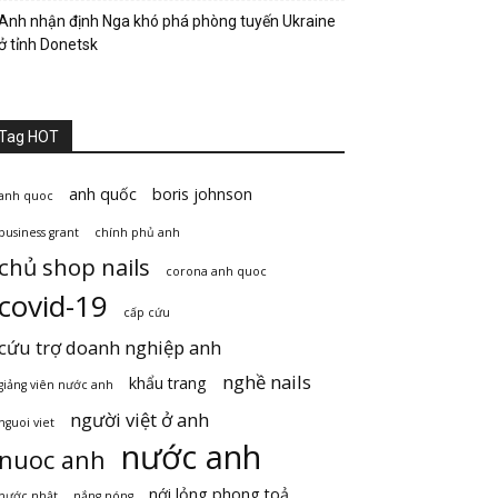
Anh nhận định Nga khó phá phòng tuyến Ukraine
ở tỉnh Donetsk
Tag HOT
anh quốc
boris johnson
anh quoc
business grant
chính phủ anh
chủ shop nails
corona anh quoc
covid-19
cấp cứu
cứu trợ doanh nghiệp anh
nghề nails
khẩu trang
giảng viên nước anh
người việt ở anh
nguoi viet
nước anh
nuoc anh
nới lỏng phong toả
nước nhật
nắng nóng