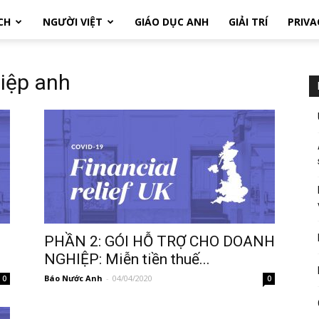
CH
NGƯỜI VIỆT
GIÁO DỤC ANH
GIẢI TRÍ
PRIVA
hiệp anh
PHẦN 2: GÓI HỖ TRỢ CHO DOANH
NGHIỆP: Miễn tiền thuế...
Báo Nước Anh
-
04/04/2020
0
0