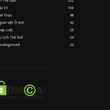
n Thế Giới
252
ải Trí
106
hể Thao
48
ười Việt Ở Anh
42
háp Luật
29
 Lịch Thế Giới
24
ncategorised
22