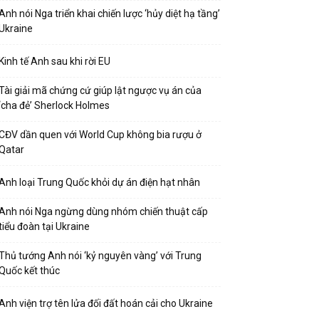
Anh nói Nga triển khai chiến lược ‘hủy diệt hạ tầng’
Ukraine
Kinh tế Anh sau khi rời EU
Tài giải mã chứng cứ giúp lật ngược vụ án của
‘cha đẻ’ Sherlock Holmes
CĐV dần quen với World Cup không bia rượu ở
Qatar
Anh loại Trung Quốc khỏi dự án điện hạt nhân
Anh nói Nga ngừng dùng nhóm chiến thuật cấp
tiểu đoàn tại Ukraine
Thủ tướng Anh nói ‘kỷ nguyên vàng’ với Trung
Quốc kết thúc
Anh viện trợ tên lửa đối đất hoán cải cho Ukraine