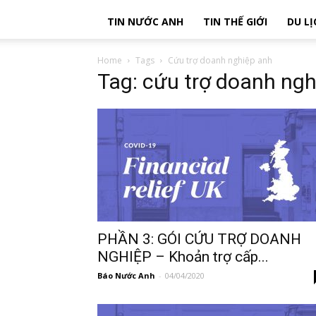
TIN NƯỚC ANH
TIN THẾ GIỚI
DU LỊ
Home
Tags
Cứu trợ doanh nghiệp anh
Tag: cứu trợ doanh ng
PHẦN 3: GÓI CỨU TRỢ DOANH
NGHIỆP – Khoản trợ cấp...
Báo Nước Anh
-
04/04/2020