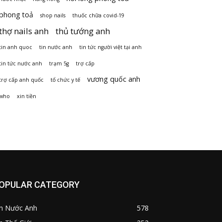
phong toả
shop nails
thuốc chữa covid-19
thợ nails anh
thủ tướng anh
tin anh quoc
tin nước anh
tin tức người việt tại anh
tin tức nước anh
trạm 5g
trợ cấp
vương quốc anh
trợ cấp anh quốc
tổ chức y tế
who
xin tiền
OPULAR CATEGORY
in Nước Anh
578