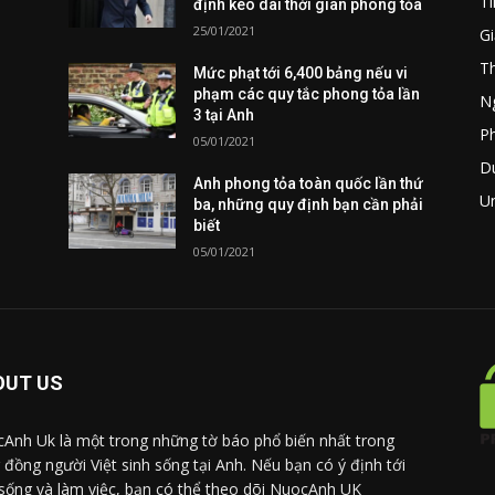
Ti
định kéo dài thời gian phong tỏa
25/01/2021
Gi
T
Mức phạt tới 6,400 bảng nếu vi
phạm các quy tắc phong tỏa lần
Ng
3 tại Anh
P
05/01/2021
Du
Anh phong tỏa toàn quốc lần thứ
U
ba, những quy định bạn cần phải
biết
05/01/2021
OUT US
Anh Uk là một trong những tờ báo phổ biến nhất trong
 đồng người Việt sinh sống tại Anh. Nếu bạn có ý định tới
sống và làm việc, bạn có thể theo dõi NuocAnh UK