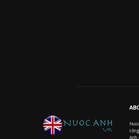
AB
Nuoc
cộng
Anh 