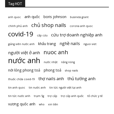
Tag HOT
anh quốc
boris johnson
anh quoc
business grant
chủ shop nails
chính phủ anh
corona anh quoc
covid-19
cứu trợ doanh nghiệp anh
cấp cứu
nghề nails
khẩu trang
giảng viên nước anh
nguoi viet
nuoc anh
người việt ở anh
nước anh
nước nhật
nắng nóng
nới lỏng phong toả
phong toả
shop nails
thợ nails anh
thủ tướng anh
thuốc chữa covid-19
tin anh quoc
tin nước anh
tin tức người việt tại anh
tin tức nước anh
trạm 5g
trợ cấp
trợ cấp anh quốc
tổ chức y tế
vương quốc anh
who
xin tiền