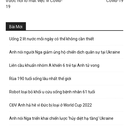
trước nỗi lo mất việc vì Covid-
Covid-19
19
Bài Mới
Uống 2 lít nước mỗi ngày có thể không cần thiết
Anh nói người Nga giảm ủng hộ chiến dịch quân sự tại Ukraine
Liên cầu khuẩn nhóm A khiến 6 trẻ tại Anh tử vong
Rùa 190 tuổi sống lâu nhất thế giới
Robot loại bỏ khối u cứu sống bệnh nhân 61 tuổi
CĐV Anh hả hê vì Đức bị loại ở World Cup 2022
Anh nói Nga triển khai chiến lược ‘hủy diệt hạ tầng’ Ukraine