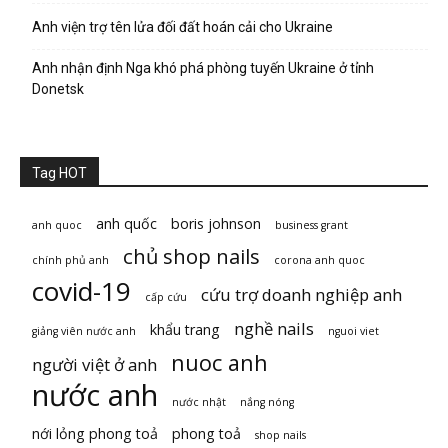
Anh viện trợ tên lửa đối đất hoán cải cho Ukraine
Anh nhận định Nga khó phá phòng tuyến Ukraine ở tỉnh
Donetsk
Tag HOT
anh quốc
boris johnson
anh quoc
business grant
chủ shop nails
chính phủ anh
corona anh quoc
covid-19
cứu trợ doanh nghiệp anh
cấp cứu
nghề nails
khẩu trang
giảng viên nước anh
nguoi viet
nuoc anh
người việt ở anh
nước anh
nước nhật
nắng nóng
nới lỏng phong toả
phong toả
shop nails