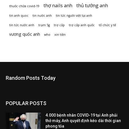
thợ nails anh
thủ tướng anh
thuốc chữa covid-19
tin anh quoc
tin nước anh
tin tức người việt tại anh
tin tức nước anh
trạm 5g
trợ cấp
trợ cấp anh quốc
tổ chức y tế
vương quốc anh
who
xin tiền
Random Posts Today
POPULAR POSTS
4.000 bệnh nhân COVID-19 tại Anh phải
thở máy, Anh quyết định kéo dài thời gian
phong tỏa