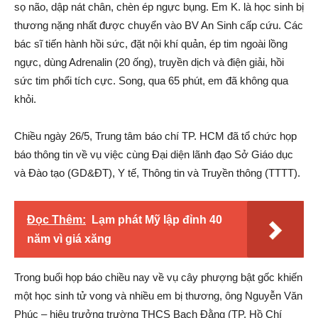
sọ não, dập nát chân, chèn ép ngực bụng. Em K. là học sinh bị
thương nặng nhất được chuyển vào BV An Sinh cấp cứu. Các
bác sĩ tiến hành hồi sức, đặt nội khí quản, ép tim ngoài lồng
ngực, dùng Adrenalin (20 ống), truyền dịch và điện giải, hồi
sức tim phổi tích cực. Song, qua 65 phút, em đã không qua
khỏi.
Chiều ngày 26/5, Trung tâm báo chí TP. HCM đã tổ chức họp
báo thông tin về vụ việc cùng Đại diện lãnh đạo Sở Giáo dục
và Đào tạo (GD&ĐT), Y tế, Thông tin và Truyền thông (TTTT).
Đọc Thêm:
Lạm phát Mỹ lập đỉnh 40
năm vì giá xăng
Trong buổi họp báo chiều nay về vụ cây phượng bật gốc khiến
một học sinh tử vong và nhiều em bị thương, ông Nguyễn Văn
Phúc – hiệu trưởng trường THCS Bạch Đằng (TP. Hồ Chí