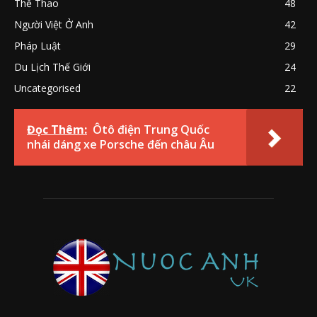
Thể Thao
48
Người Việt Ở Anh
42
Pháp Luật
29
Du Lịch Thế Giới
24
Uncategorised
22
Đọc Thêm:
Ôtô điện Trung Quốc
nhái dáng xe Porsche đến châu Âu