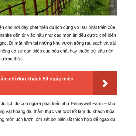
n cho nơi đây phát triển du lịch cùng với sự phát triển của
nshire đến từ việc hầu như các món ăn đều được chế biến
ngạc. Bí mật nằm tại những khu vườn trồng rau sạch và trái
hông có sự can thiệp của hóa chất hay thuốc trừ sâu nên
thưởng thức.
năm chỉ đón khách 50 ngày miền
 du lịch do con người phát triển như Pennywell Farm – khu
ộng vật hoang dã, thảm thực vật tươi tốt làm du khách thỏa
 mòn uốn lượn, ôm sát bờ biển rất thích hợp để ngao du