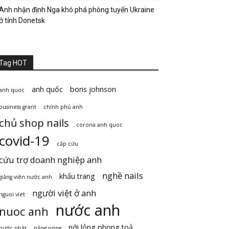
Anh nhận định Nga khó phá phòng tuyến Ukraine
ở tỉnh Donetsk
Tag HOT
anh quốc
boris johnson
anh quoc
business grant
chính phủ anh
chủ shop nails
corona anh quoc
covid-19
cấp cứu
cứu trợ doanh nghiệp anh
nghề nails
khẩu trang
giảng viên nước anh
người việt ở anh
nguoi viet
nước anh
nuoc anh
nới lỏng phong toả
nước nhật
nắng nóng