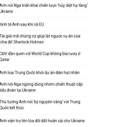
Anh nói Nga triển khai chiến lược ‘hủy diệt hạ tầng’
Ukraine
Kinh tế Anh sau khi rời EU
Tài giải mã chứng cứ giúp lật ngược vụ án của
‘cha đẻ’ Sherlock Holmes
CĐV dần quen với World Cup không bia rượu ở
Qatar
Anh loại Trung Quốc khỏi dự án điện hạt nhân
Anh nói Nga ngừng dùng nhóm chiến thuật cấp
tiểu đoàn tại Ukraine
Thủ tướng Anh nói ‘kỷ nguyên vàng’ với Trung
Quốc kết thúc
Anh viện trợ tên lửa đối đất hoán cải cho Ukraine