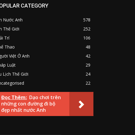
OPULAR CATEGORY
in Nước Anh
578
n Thế Giới
252
ải Trí
106
hể Thao
48
ười Việt Ở Anh
42
háp Luật
29
 Lịch Thế Giới
24
ncategorised
22
Đọc Thêm:
Dạo chơi trên
những con đường đi bộ
đẹp nhất nước Anh