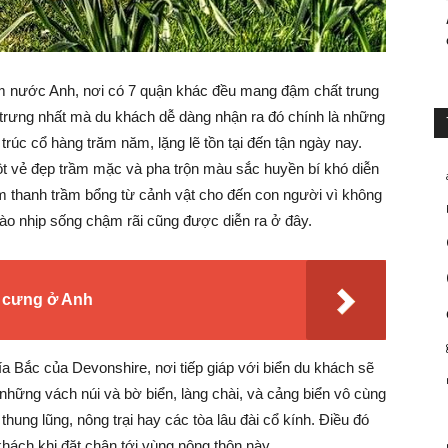
m nước Anh, nơi có 7 quận khác đều mang đậm chất trung
rưng nhất mà du khách dễ dàng nhận ra đó chính là những
trúc cổ hàng trăm năm, lặng lẽ tồn tại đến tận ngày nay.
t vẻ đẹp trầm mặc và pha trộn màu sắc huyền bí khó diễn
m thanh trầm bổng từ cảnh vật cho đến con người vì không
ào nhịp sống chậm rãi cũng được diễn ra ở đây.
ú cưng ở Anh
Bắc của Devonshire, nơi tiếp giáp với biển du khách sẽ
những vách núi và bờ biển, làng chài, và cảng biển vô cùng
ng lũng, nông trại hay các tòa lâu đài cổ kính. Điều đó
hách khi đặt chân tới vùng nông thôn này.