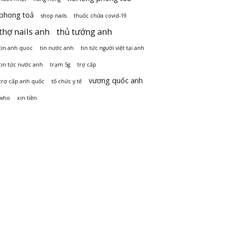
phong toả
shop nails
thuốc chữa covid-19
thợ nails anh
thủ tướng anh
tin anh quoc
tin nước anh
tin tức người việt tại anh
tin tức nước anh
trạm 5g
trợ cấp
vương quốc anh
trợ cấp anh quốc
tổ chức y tế
who
xin tiền