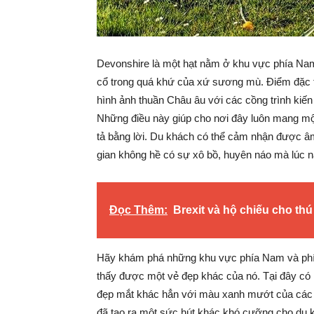
Devonshire là một hạt nằm ở khu vực phía Na
cổ trong quá khứ của xứ sương mù. Điểm đặc t
hình ảnh thuần Châu âu với các cồng trình kiến 
Những điều này giúp cho nơi đây luôn mang mộ
tả bằng lời. Du khách có thể cảm nhận được â
gian không hề có sự xô bồ, huyên náo mà lúc n
Đọc Thêm:
Brexit và hộ chiếu cho th
Hãy khám phá những khu vực phía Nam và phía 
thấy được một vẻ đẹp khác của nó. Tại đây có 
đẹp mắt khác hẳn với màu xanh mướt của các thu
đã tạo ra một sức hút khác khó cưỡng cho du k