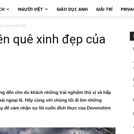
CH
NGƯỜI VIỆT
GIÁO DỤC ANH
GIẢI TRÍ
PRIVA
ẹp của nước Anh
ền quê xinh đẹp của
g đến cho du khách những trải nghiệm thú vị và hấp
i ngoại lệ. Hãy cùng với chúng tôi đi tìm những
ày để cảm nhận sự lôi cuốn đích thực của Devonshire