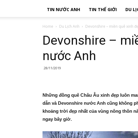
TIN NƯỚC ANH
TIN THẾ GIỚI
DU LỊ
Home
Du Lịch Anh
Devonshire – miền quê xinh đ
Devonshire – mi
nước Anh
28/11/2019
Những đồng quê Châu Âu xinh đẹp luôn man
dẫn và Devonshire nước Anh cũng không phả
khoảng trời đẹp nhất của vùng nông thôn n
ngay bây giờ.