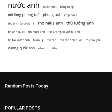
nước anh
nước nhật
nắng nóng
nới lỏng phong toả
phong toả
shop nails
thợ nails anh
thủ tướng anh
thuốc chữa covid-19
tin anh quoc
tin nước anh
tin tức người việt tại anh
tin tức nước anh
trạm 5g
trợ cấp
trợ cấp anh quốc
tổ chức y tế
vương quốc anh
who
xin tiền
Random Posts Today
POPULAR POSTS