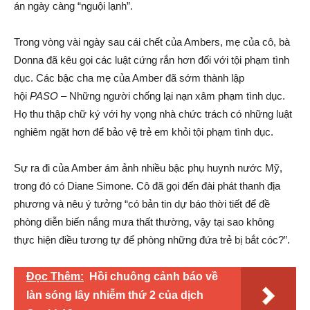
án ngày càng “nguội lạnh”.
Trong vòng vài ngày sau cái chết của Ambers, mẹ của cô, bà
Donna đã kêu gọi các luật cứng rắn hơn đối với tội phạm tình
dục. Các bậc cha mẹ của Amber đã sớm thành lập
hội
PASO
– Những người chống lại nạn xâm phạm tình dục.
Họ thu thập chữ ký với hy vọng nhà chức trách có những luật
nghiêm ngặt hơn để bảo vệ trẻ em khỏi tội phạm tình dục.
Sự ra đi của Amber ám ảnh nhiều bậc phụ huynh nước Mỹ,
trong đó có Diane Simone. Cô đã gọi đến đài phát thanh địa
phương và nêu ý tưởng “có bản tin dự báo thời tiết để đề
phòng diễn biến nắng mưa thất thường, vậy tại sao không
thực hiện điều tương tự để phòng những đứa trẻ bị bắt cóc?”.
Đọc Thêm:
Hồi chuông cảnh báo về
làn sóng lây nhiễm thứ 2 của dịch