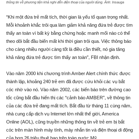
thông tin về phương tiện khả nghi đến điện thoại của người dùng. Ảnh:
Insauga
“Khi một đứa trẻ mất tích, thời gian là yếu tố quan trọng nhất.
Mỗi khoảnh khắc trôi qua làm giảm khả năng đứa trẻ được tìm
thấy an toàn vì bất kỳ bằng chứng hoặc manh mối nào có thể
theo dõi bắt đầu biến mất khi thời gian trôi qua. Việc thông báo
cho càng nhiều người càng tốt là điều cần thiết, nó gia tăng
khả năng đứa trẻ được tìm thấy an toàn”, FBI nhận định.
Vào năm 2000 khi chương trình Amber Alert chính thức được
thành lập, khoảng 240 trẻ em đã được cứu khỏi các vụ bắt
cóc nhờ vào nó. Vào năm 2002, các biển báo trên đường cao
tốc cũng bắt đầu hiển thị các “cảnh báo AMBER”, về thông tin
của các đứa trẻ đang mất tích. Bắt đầu từ tháng 11 cùng năm,
nhà cung cấp dịch vụ Internet lớn nhất thế giới, America
Online (AOL), cũng truyền những thông tin về trẻ em bị bắt
cóc trên màn hình máy tính, máy nhắn tin và điện thoại di động
của hơn 26 triệu thuê bao trên toàn nước Mỹ.