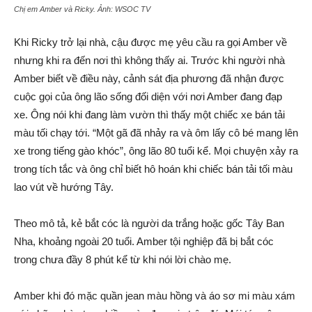
Chị em Amber và Ricky. Ảnh:
WSOC TV
Khi Ricky trở lại nhà, cậu được mẹ yêu cầu ra gọi Amber về
nhưng khi ra đến nơi thì không thấy ai. Trước khi người nhà
Amber biết về điều này, cảnh sát địa phương đã nhận được
cuộc gọi của ông lão sống đối diện với nơi Amber đang đạp
xe. Ông nói khi đang làm vườn thì thấy một chiếc xe bán tải
màu tối chạy tới. “Một gã đã nhảy ra và ôm lấy cô bé mang lên
xe trong tiếng gào khóc”, ông lão 80 tuổi kể. Mọi chuyện xảy ra
trong tích tắc và ông chỉ biết hô hoán khi chiếc bán tải tối màu
lao vút về hướng Tây.
Theo mô tả, kẻ bắt cóc là người da trắng hoặc gốc Tây Ban
Nha, khoảng ngoài 20 tuổi. Amber tội nghiệp đã bị bắt cóc
trong chưa đầy 8 phút kể từ khi nói lời chào mẹ.
Amber khi đó mặc quần jean màu hồng và áo sơ mi màu xám