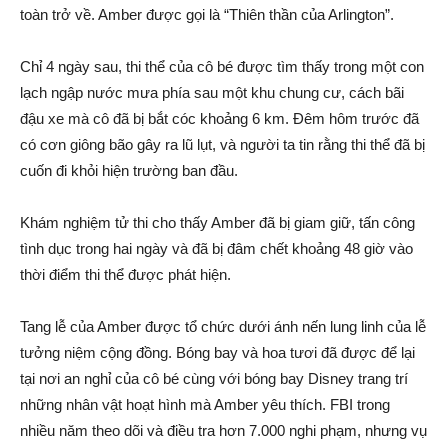
toàn trở về. Amber được gọi là “Thiên thần của Arlington”.
Chỉ 4 ngày sau, thi thể của cô bé được tìm thấy trong một con
lạch ngập nước mưa phía sau một khu chung cư, cách bãi
đậu xe mà cô đã bị bắt cóc khoảng 6 km. Đêm hôm trước đã
có cơn giông bão gây ra lũ lụt, và người ta tin rằng thi thể đã bị
cuốn đi khỏi hiện trường ban đầu.
Khám nghiệm tử thi cho thấy Amber đã bị giam giữ, tấn công
tình dục trong hai ngày và đã bị đâm chết khoảng 48 giờ vào
thời điểm thi thể được phát hiện.
Tang lễ của Amber được tổ chức dưới ánh nến lung linh của lễ
tưởng niệm cộng đồng. Bóng bay và hoa tươi đã được để lại
tại nơi an nghỉ của cô bé cùng với bóng bay Disney trang trí
những nhân vật hoạt hình mà Amber yêu thích. FBI trong
nhiều năm theo dõi và điều tra hơn 7.000 nghi phạm, nhưng vụ