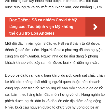
với những bàn tay nhiều màu được in trên đó. Mái tóc nâu
buộc đuôi ngựa và đôi mắt màu xanh lam, cao khoảng 1,3 m.
Đọc Thêm:
Số ca nhiễm Covid ở Mỹ
tăng cao, Tàu bệnh viện Mỹ không
thể cứu trợ Los Angeles
Một đội đặc nhiệm gồm 8 đặc vụ FBI và 8 thám tử đã được
thành lập để tìm kiếm. Người dân địa phương đã tình nguyện
cùng tìm kiếm Amber. Người nhà cô bé đều đang ở phòng
khách khi sự việc xảy ra, nên được loại khỏi diện nghi vấn.
Do cô bé đã tỏ ra hoảng loạn khi bị đưa đi, cảnh sát chắc chắn
kẻ bắt cóc không phải những người quen thuộc nên khoanh
vùng nghi can trên hồ sơ những kẻ săn mồi tình dục đã có hồ
sơ, bám theo hàng trăm đầu mối nhưng vô ích. Hàng nghìn áp
phích được người dân in và dán lên các địa điểm công cộng.
Nhiều buổi cầu nguyện được tổ chức với hy vọng cô bé an