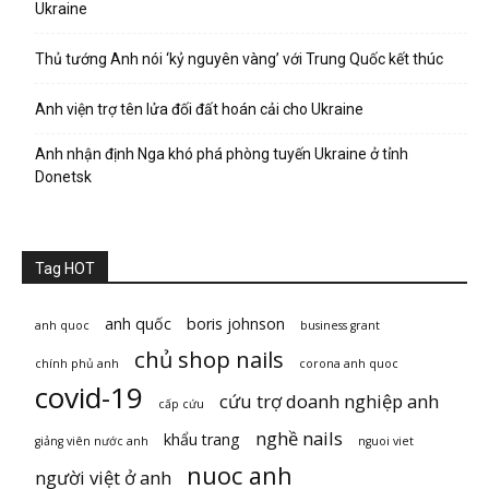
Ukraine
Thủ tướng Anh nói ‘kỷ nguyên vàng’ với Trung Quốc kết thúc
Anh viện trợ tên lửa đối đất hoán cải cho Ukraine
Anh nhận định Nga khó phá phòng tuyến Ukraine ở tỉnh
Donetsk
Tag HOT
anh quốc
boris johnson
anh quoc
business grant
chủ shop nails
chính phủ anh
corona anh quoc
covid-19
cứu trợ doanh nghiệp anh
cấp cứu
nghề nails
khẩu trang
giảng viên nước anh
nguoi viet
nuoc anh
người việt ở anh