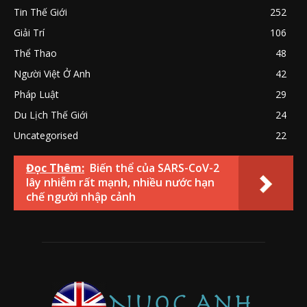
Tin Thế Giới
252
Giải Trí
106
Thể Thao
48
Người Việt Ở Anh
42
Pháp Luật
29
Du Lịch Thế Giới
24
Uncategorised
22
Đọc Thêm:
Biến thể của SARS-CoV-2
lây nhiễm rất mạnh, nhiều nước hạn
chế người nhập cảnh