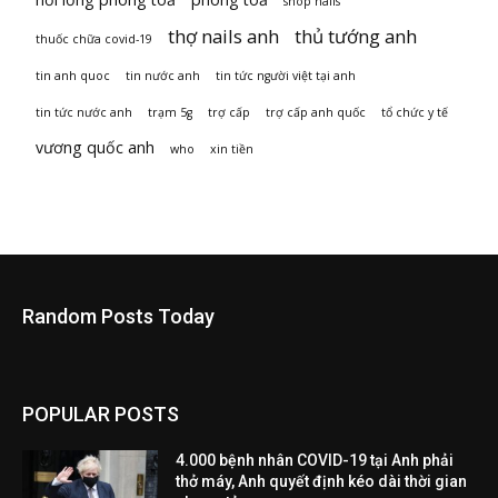
shop nails
thợ nails anh
thủ tướng anh
thuốc chữa covid-19
tin anh quoc
tin nước anh
tin tức người việt tại anh
tin tức nước anh
trạm 5g
trợ cấp
trợ cấp anh quốc
tổ chức y tế
vương quốc anh
who
xin tiền
Random Posts Today
POPULAR POSTS
4.000 bệnh nhân COVID-19 tại Anh phải
thở máy, Anh quyết định kéo dài thời gian