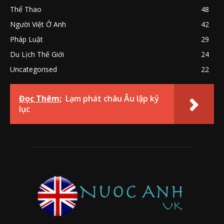
Thể Thao
48
Người Việt Ở Anh
42
Pháp Luật
29
Du Lịch Thế Giới
24
Uncategorised
22
Đọc Thêm:
Lạm phát châu Âu lập kỷ
lục