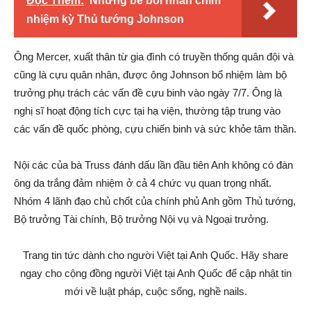
Đọc Thêm:
Những bê bối nhấn chìm
nhiệm kỳ Thủ tướng Johnson
Ông Mercer, xuất thân từ gia đình có truyền thống quân đội và
cũng là cựu quân nhân, được ông Johnson bổ nhiệm làm bộ
trưởng phụ trách các vấn đề cựu binh vào ngày 7/7. Ông là
nghị sĩ hoạt động tích cực tại hạ viện, thường tập trung vào
các vấn đề quốc phòng, cựu chiến binh và sức khỏe tâm thần.
Nội các của bà Truss đánh dấu lần đầu tiên Anh không có đàn
ông da trắng đảm nhiệm ở cả 4 chức vụ quan trọng nhất.
Nhóm 4 lãnh đạo chủ chốt của chính phủ Anh gồm Thủ tướng,
Bộ trưởng Tài chính, Bộ trưởng Nội vụ và Ngoại trưởng.
Trang tin tức dành cho người Việt tại Anh Quốc. Hãy share
ngay cho cộng đồng người Việt tại Anh Quốc để cập nhật tin
mới về luật pháp, cuộc sống, nghề nails.