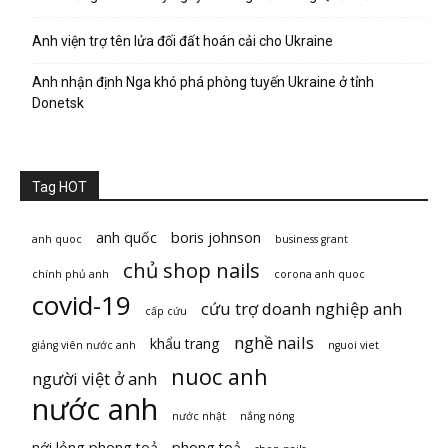
Anh viện trợ tên lửa đối đất hoán cải cho Ukraine
Anh nhận định Nga khó phá phòng tuyến Ukraine ở tỉnh
Donetsk
Tag HOT
anh quốc
boris johnson
anh quoc
business grant
chủ shop nails
chính phủ anh
corona anh quoc
covid-19
cứu trợ doanh nghiệp anh
cấp cứu
nghề nails
khẩu trang
giảng viên nước anh
nguoi viet
nuoc anh
người việt ở anh
nước anh
nước nhật
nắng nóng
nới lỏng phong toả
phong toả