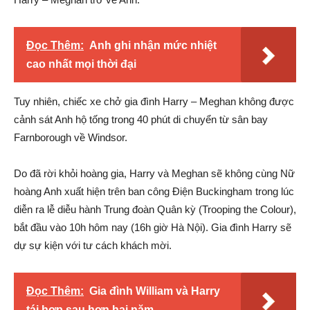
Đọc Thêm:
Anh ghi nhận mức nhiệt
cao nhất mọi thời đại
Tuy nhiên, chiếc xe chở gia đình Harry – Meghan không được
cảnh sát Anh hộ tống trong 40 phút di chuyển từ sân bay
Farnborough về Windsor.
Do đã rời khỏi hoàng gia, Harry và Meghan sẽ không cùng Nữ
hoàng Anh xuất hiện trên ban công Điện Buckingham trong lúc
diễn ra lễ diễu hành Trung đoàn Quân kỳ (Trooping the Colour),
bắt đầu vào 10h hôm nay (16h giờ Hà Nội). Gia đình Harry sẽ
dự sự kiện với tư cách khách mời.
Đọc Thêm:
Gia đình William và Harry
tái hợp sau hơn hai năm