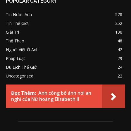
POPULAR CATEGORY
Tin Nước Anh
578
Tin Thế Giới
252
Giải Trí
106
Thể Thao
48
Người Việt Ở Anh
42
Pháp Luật
29
Du Lịch Thế Giới
24
Uncategorised
22
Đọc Thêm:
Anh công bố ảnh nơi an
nghỉ của Nữ hoàng Elizabeth II