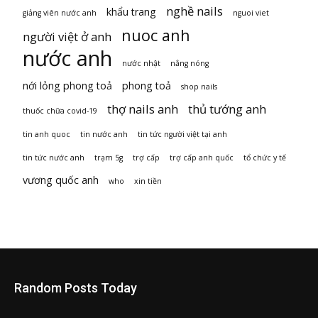
nghề nails
khẩu trang
giảng viên nước anh
nguoi viet
nuoc anh
người việt ở anh
nước anh
nước nhật
nắng nóng
nới lỏng phong toả
phong toả
shop nails
thợ nails anh
thủ tướng anh
thuốc chữa covid-19
tin anh quoc
tin nước anh
tin tức người việt tại anh
tin tức nước anh
trạm 5g
trợ cấp
trợ cấp anh quốc
tổ chức y tế
vương quốc anh
who
xin tiền
Random Posts Today