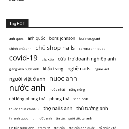
Tag HOT
anh quốc
boris johnson
anh quoc
business grant
chủ shop nails
chính phủ anh
corona anh quoc
covid-19
cứu trợ doanh nghiệp anh
cấp cứu
nghề nails
khẩu trang
giảng viên nước anh
nguoi viet
nuoc anh
người việt ở anh
nước anh
nước nhật
nắng nóng
nới lỏng phong toả
phong toả
shop nails
thợ nails anh
thủ tướng anh
thuốc chữa covid-19
tin anh quoc
tin nước anh
tin tức người việt tại anh
tin tức nước anh
trạm 5g
trợ cấp
trợ cấp anh quốc
tổ chức y tế