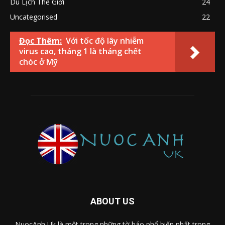
Du Lịch Thế Giới
24
Uncategorised
22
Đọc Thêm:
Với tốc độ lây nhiễm
virus cao, tháng 1 là tháng chết
chóc ở Mỹ
ABOUT US
NuocAnh Uk là một trong những tờ báo phổ biến nhất trong