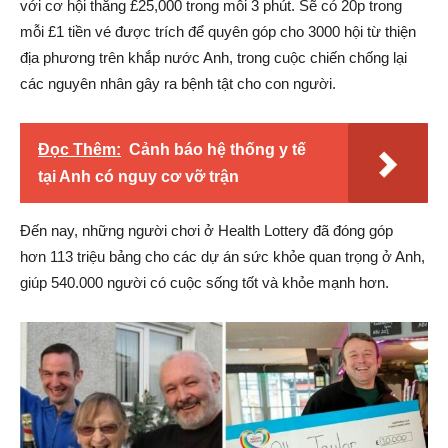
với cơ hội thắng £25,000 trong mỗi 3 phút. Sẽ có 20p trong
mỗi £1 tiền vé được trích để quyên góp cho 3000 hội từ thiện
địa phương trên khắp nước Anh, trong cuộc chiến chống lại
các nguyên nhân gây ra bệnh tật cho con người.
Đọc Thêm:
Cảnh báo hệ thống y tế
tại Anh có nguy cơ vỡ trận
Đến nay, những người chơi ở Health Lottery đã đóng góp
hơn 113 triệu bảng cho các dự án sức khỏe quan trọng ở Anh,
giúp 540.000 người có cuộc sống tốt và khỏe mạnh hơn.