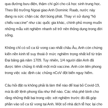
qua đường bưu điện, thậm chí gửi cho cả học sinh trung học.
Theo Bộ trưởng Ngoại giao Anh Dominic Raab, nước này
đang ra sức chặn các đợt bùng phát. Thay vì sử dụng “hộ
chiếu vaccine” như các quốc gia khác, chính phủ mong muốn
những mẫu xét nghiệm nhanh sẽ trở nên thông dụng trong đời
sống.
Không chỉ có số ca tử vong cao nhất châu Âu, Anh còn chứng
kiến nền kinh tế suy thoái ở mức nghiêm trọng nhất kể từ trận
Đại băng giá năm 1709. Tuy nhiên, 1/4 người dân Anh đã
được tiêm chủng ít nhất một mũi vaccine. Anh còn tiên phong
trong việc xác định các chủng nCoV đột biến nguy hiểm.
Câu hỏi đặt ra không phải là làm thế nào để loại bỏ Covid-19,
mà là dỡ lệnh phong tỏa như thế nào. Các nhà phê bình cho
rằng những thất bại trong việc xét nghiệm trước đó đã góp
phần vào số ca tử vong tại Anh. Một số nhà dịch tễ học lại cho