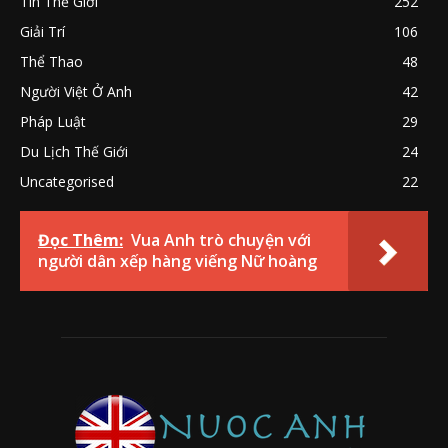
Tin Thế Giới
252
Giải Trí
106
Thể Thao
48
Người Việt Ở Anh
42
Pháp Luật
29
Du Lịch Thế Giới
24
Uncategorised
22
Đọc Thêm:
Vua Anh trò chuyện với
người dân xếp hàng viếng Nữ hoàng