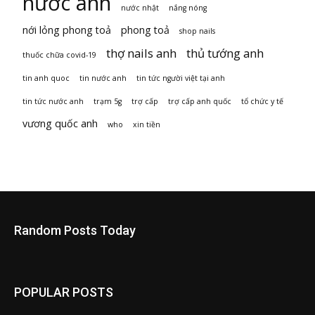
nước anh
nước nhật
nắng nóng
nới lỏng phong toả
phong toả
shop nails
thợ nails anh
thủ tướng anh
thuốc chữa covid-19
tin anh quoc
tin nước anh
tin tức người việt tại anh
tin tức nước anh
trạm 5g
trợ cấp
trợ cấp anh quốc
tổ chức y tế
vương quốc anh
who
xin tiền
Random Posts Today
POPULAR POSTS