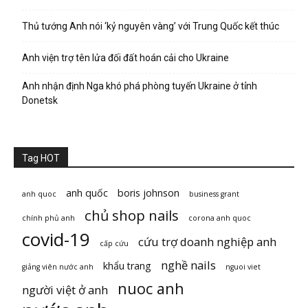
Thủ tướng Anh nói ‘kỷ nguyên vàng’ với Trung Quốc kết thúc
Anh viện trợ tên lửa đối đất hoán cải cho Ukraine
Anh nhận định Nga khó phá phòng tuyến Ukraine ở tỉnh
Donetsk
Tag HOT
anh quốc
boris johnson
anh quoc
business grant
chủ shop nails
chính phủ anh
corona anh quoc
covid-19
cứu trợ doanh nghiệp anh
cấp cứu
nghề nails
khẩu trang
giảng viên nước anh
nguoi viet
nuoc anh
người việt ở anh