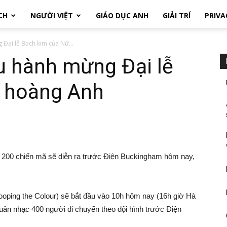
CH
NGƯỜI VIỆT
GIÁO DỤC ANH
GIẢI TRÍ
PRIVA
 Đại lễ Bạch kim của Nữ...
ễu hành mừng Đại lễ
 hoàng Anh
ĩ, 200 chiến mã sẽ diễn ra trước Điện Buckingham hôm nay,
ooping the Colour) sẽ bắt đầu vào 10h hôm nay (16h giờ Hà
quân nhạc 400 người di chuyển theo đội hình trước Điện