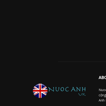
AB
Nuoc
cộng
Anh 