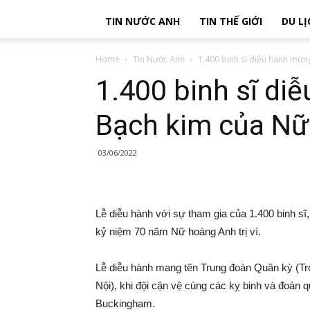
TIN NƯỚC ANH
TIN THẾ GIỚI
DU LỊ
Home
Tin Nước Anh
1.400 binh sĩ diễu hành mừng
1.400 binh sĩ di
Bạch kim của Nữ
03/06/2022
Lễ diễu hành với sự tham gia của 1.400 binh s
kỷ niệm 70 năm Nữ hoàng Anh trị vì.
Lễ diễu hành mang tên Trung đoàn Quân kỳ (Tr
Nội), khi đội cận vệ cùng các kỵ binh và đoàn 
Buckingham.