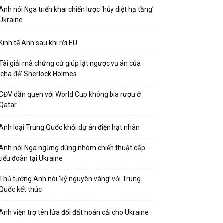
Anh nói Nga triển khai chiến lược ‘hủy diệt hạ tầng’
Ukraine
Kinh tế Anh sau khi rời EU
Tài giải mã chứng cứ giúp lật ngược vụ án của
‘cha đẻ’ Sherlock Holmes
CĐV dần quen với World Cup không bia rượu ở
Qatar
Anh loại Trung Quốc khỏi dự án điện hạt nhân
Anh nói Nga ngừng dùng nhóm chiến thuật cấp
tiểu đoàn tại Ukraine
Thủ tướng Anh nói ‘kỷ nguyên vàng’ với Trung
Quốc kết thúc
Anh viện trợ tên lửa đối đất hoán cải cho Ukraine