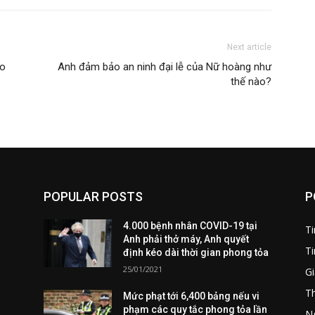
Next article
ho
Anh đảm bảo an ninh đại lễ của Nữ hoàng như
thế nào?
POPULAR POSTS
P
4.000 bệnh nhân COVID-19 tại
T
Anh phải thở máy, Anh quyết
Ti
định kéo dài thời gian phong tỏa
25/01/2021
Gi
T
Mức phạt tới 6,400 bảng nếu vi
phạm các quy tắc phong tỏa lần
Ng