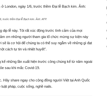
, trước thềm Đại lễ Bạch kim. Ảnh:
AFP
.
ng dịp lễ này. Tôi rất xúc động trước tình cảm của mọi
 cảm ơn những người tham gia tổ chức mừng sự kiện này
ới sẽ là cơ hội để chúng ta có thể suy ngẫm về những gì đạt
t cách tự tin và nhiệt huyết”.
g kể những lần xuất hiện trước công chúng kể từ năm ngoái
hỏe sau khi mắc Covid-19.
ốc. Hãy share ngay cho cộng đồng người Việt tại Anh Quốc
 luật pháp, cuộc sống, nghề nails.