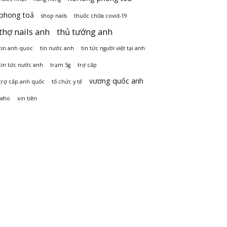
phong toả
shop nails
thuốc chữa covid-19
thợ nails anh
thủ tướng anh
tin anh quoc
tin nước anh
tin tức người việt tại anh
tin tức nước anh
trạm 5g
trợ cấp
vương quốc anh
trợ cấp anh quốc
tổ chức y tế
who
xin tiền