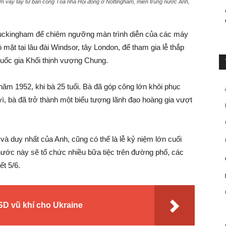
am vẫy tay từ ban công Tòa nhà Hội đồng ở Nottingham, miền trung nước Anh,
n Buckingham để chiêm ngưỡng màn trình diễn của các máy
mặt tại lâu đài Windsor, tây London, để tham gia lễ thắp
quốc gia Khối thịnh vượng Chung.
năm 1952, khi bà 25 tuổi. Bà đã góp công lớn khôi phục
vì, bà đã trở thành một biểu tượng lãnh đạo hoàng gia vượt
và duy nhất của Anh, cũng có thể là lễ kỷ niệm lớn cuối
nước này sẽ tổ chức nhiều bữa tiệc trên đường phố, các
t 5/6.
USD vũ khí cho Ukraine