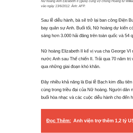
Nữ hoàng Anh Elizabeth II (giữa) cùng vợ chồng Hoàng tử Willi
vào ngày 13/6/2012. Ảnh:
AFP
.
Sau lễ diễu hành, bà sẽ trở lại ban công Điệ
bay quân sự Anh. Buổi tối, Nữ hoàng dự kiến có 
sáng hơn 3.000 hải đăng trên toàn quốc và 54 
Nữ hoàng Elizabeth II kế vị vua cha George VI 
nước Anh sau Thế chiến II. Trải qua 70 năm trị 
qua những giai đoạn khó khăn.
Đây nhiều khả năng là Đại lễ Bạch kim đầu tiên 
cùng trong triều đại của Nữ hoàng. Người dân 
buổi hòa nhạc và các cuộc diễu hành cho đến hế
Đọc Thêm:
Anh viện trợ thêm 1,2 tỷ 