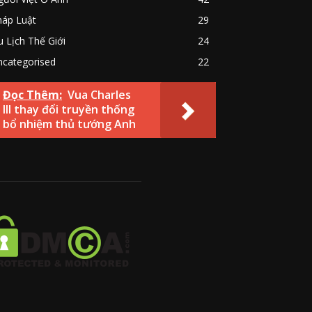
háp Luật
29
 Lịch Thế Giới
24
ncategorised
22
Đọc Thêm:
Vua Charles
III thay đổi truyền thống
bổ nhiệm thủ tướng Anh