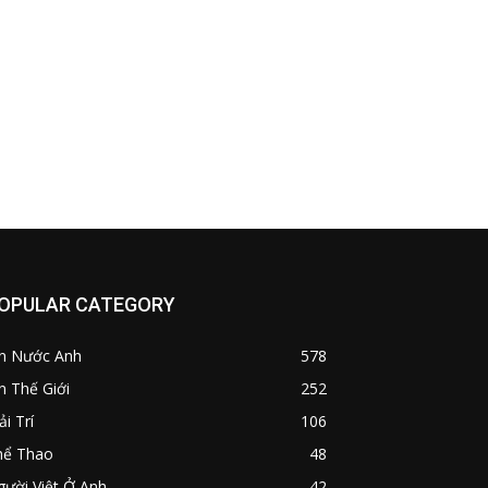
OPULAR CATEGORY
in Nước Anh
578
n Thế Giới
252
ải Trí
106
hể Thao
48
ười Việt Ở Anh
42