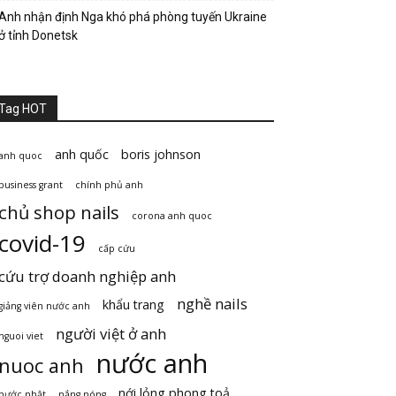
Anh nhận định Nga khó phá phòng tuyến Ukraine
ở tỉnh Donetsk
Tag HOT
anh quốc
boris johnson
anh quoc
business grant
chính phủ anh
chủ shop nails
corona anh quoc
covid-19
cấp cứu
cứu trợ doanh nghiệp anh
nghề nails
khẩu trang
giảng viên nước anh
người việt ở anh
nguoi viet
nước anh
nuoc anh
nới lỏng phong toả
nước nhật
nắng nóng