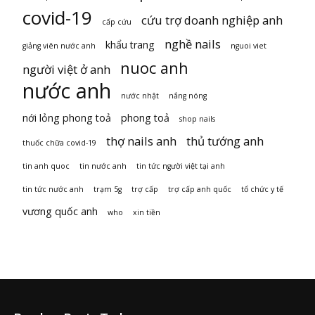
covid-19
cứu trợ doanh nghiệp anh
cấp cứu
nghề nails
khẩu trang
giảng viên nước anh
nguoi viet
nuoc anh
người việt ở anh
nước anh
nước nhật
nắng nóng
nới lỏng phong toả
phong toả
shop nails
thợ nails anh
thủ tướng anh
thuốc chữa covid-19
tin anh quoc
tin nước anh
tin tức người việt tại anh
tin tức nước anh
trạm 5g
trợ cấp
trợ cấp anh quốc
tổ chức y tế
vương quốc anh
who
xin tiền