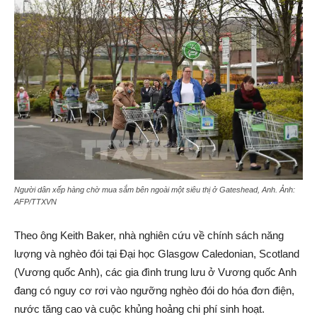
Người dân xếp hàng chờ mua sắm bên ngoài một siêu thị ở Gateshead, Anh. Ảnh:
AFP/TTXVN
Theo ông Keith Baker, nhà nghiên cứu về chính sách năng
lượng và nghèo đói tại Đại học Glasgow Caledonian, Scotland
(Vương quốc Anh), các gia đình trung lưu ở Vương quốc Anh
đang có nguy cơ rơi vào ngưỡng nghèo đói do hóa đơn điện,
nước tăng cao và cuộc khủng hoảng chi phí sinh hoạt.