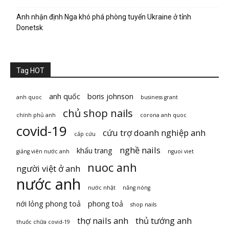
Anh nhận định Nga khó phá phòng tuyến Ukraine ở tỉnh
Donetsk
Tag HOT
anh quốc
boris johnson
anh quoc
business grant
chủ shop nails
chính phủ anh
corona anh quoc
covid-19
cứu trợ doanh nghiệp anh
cấp cứu
nghề nails
khẩu trang
giảng viên nước anh
nguoi viet
nuoc anh
người việt ở anh
nước anh
nước nhật
nắng nóng
nới lỏng phong toả
phong toả
shop nails
thợ nails anh
thủ tướng anh
thuốc chữa covid-19