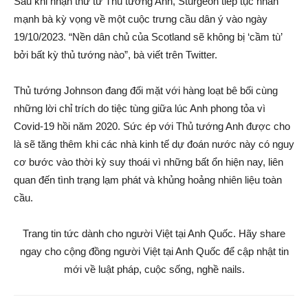
Sau khi nhận thư từ Thủ tướng Anh, Sturgeon tiếp tục nhấn
mạnh bà kỳ vọng về một cuộc trưng cầu dân ý vào ngày
19/10/2023. “Nền dân chủ của Scotland sẽ không bị ‘cầm tù’
bởi bất kỳ thủ tướng nào”, bà viết trên Twitter.
Thủ tướng Johnson đang đối mặt với hàng loạt bê bối cùng
những lời chỉ trích do tiệc tùng giữa lúc Anh phong tỏa vì
Covid-19 hồi năm 2020. Sức ép với Thủ tướng Anh được cho
là sẽ tăng thêm khi các nhà kinh tế dự đoán nước này có nguy
cơ bước vào thời kỳ suy thoái vì những bất ổn hiện nay, liên
quan đến tình trạng lạm phát và khủng hoảng nhiên liệu toàn
cầu.
Trang tin tức dành cho người Việt tại Anh Quốc. Hãy share
ngay cho cộng đồng người Việt tại Anh Quốc để cập nhật tin
mới về luật pháp, cuộc sống, nghề nails.