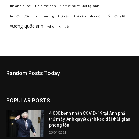
tin anh quoc
tin nước anh
tin tức người việt tại anh
tin tức nước anh
trạm 5g
trợ cấp
trợ cấp anh quốc
tổ chức y tế
vương quốc anh
who
xin tiền
Random Posts Today
POPULAR POSTS
4.000 bệnh nhân COVID-19 tại Anh phải
thở máy, Anh quyết định kéo dài thời gian
phong tỏa
25/01/2021