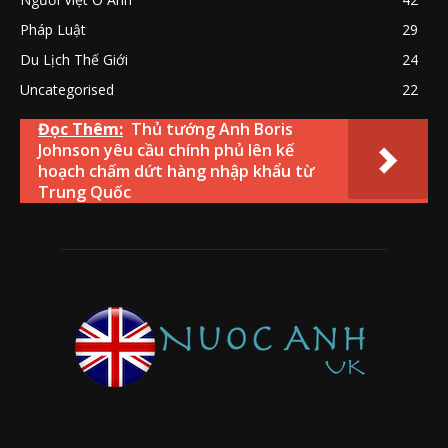
Pháp Luật
29
Du Lịch Thế Giới
24
Uncategorised
22
Đọc Thêm:
Thủ tướng Anh Boris
Johnson yêu cầu chính phủ lên kế
hoạch chấm dứt hàng nhập khẩu từ
Trung Quốc