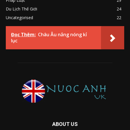
Pháp Luật
29
Du Lịch Thế Giới
24
Uncategorised
22
Đọc Thêm:
Châu Âu nắng nóng kỉ
lục
ABOUT US