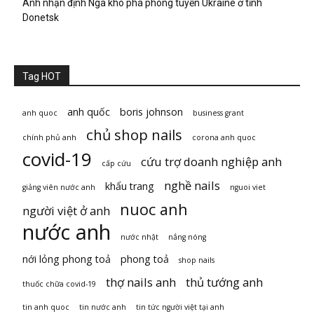
Anh nhận định Nga khó phá phòng tuyến Ukraine ở tỉnh
Donetsk
Tag HOT
anh quốc
boris johnson
anh quoc
business grant
chủ shop nails
chính phủ anh
corona anh quoc
covid-19
cứu trợ doanh nghiệp anh
cấp cứu
nghề nails
khẩu trang
giảng viên nước anh
nguoi viet
nuoc anh
người việt ở anh
nước anh
nước nhật
nắng nóng
nới lỏng phong toả
phong toả
shop nails
thợ nails anh
thủ tướng anh
thuốc chữa covid-19
tin anh quoc
tin nước anh
tin tức người việt tại anh