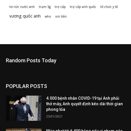
tin tức nước anh
trạm 5g
trợ cấp
trợ cấp anh quốc
tổ chức y tế
vương quốc anh
who
xin tiền
Random Posts Today
POPULAR POSTS
4.000 bệnh nhân COVID-19 tại Anh phải
thở máy, Anh quyết định kéo dài thời gian
phong tỏa
25/01/2021
Mức phạt tới 6,400 bảng nếu vi phạm các