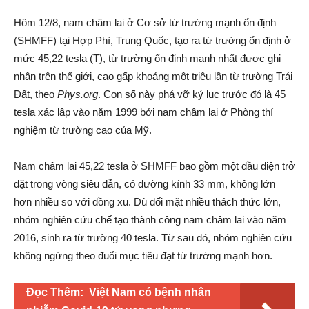
Hôm 12/8, nam châm lai ở Cơ sở từ trường mạnh ổn định
(SHMFF) tại Hợp Phì, Trung Quốc, tạo ra từ trường ổn định ở
mức 45,22 tesla (T), từ trường ổn định mạnh nhất được ghi
nhận trên thế giới, cao gấp khoảng một triệu lần từ trường Trái
Đất, theo
Phys.org
. Con số này phá vỡ kỷ lục trước đó là 45
tesla xác lập vào năm 1999 bởi nam châm lai ở Phòng thí
nghiệm từ trường cao của Mỹ.
Nam châm lai 45,22 tesla ở SHMFF bao gồm một đầu điện trở
đặt trong vòng siêu dẫn, có đường kính 33 mm, không lớn
hơn nhiều so với đồng xu. Dù đối mặt nhiều thách thức lớn,
nhóm nghiên cứu chế tạo thành công nam châm lai vào năm
2016, sinh ra từ trường 40 tesla. Từ sau đó, nhóm nghiên cứu
không ngừng theo đuổi mục tiêu đạt từ trường mạnh hơn.
Đọc Thêm:
Việt Nam có bệnh nhân