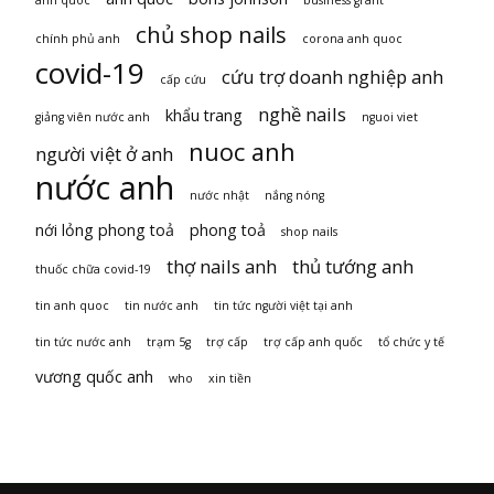
anh quoc
business grant
chủ shop nails
chính phủ anh
corona anh quoc
covid-19
cứu trợ doanh nghiệp anh
cấp cứu
nghề nails
khẩu trang
giảng viên nước anh
nguoi viet
nuoc anh
người việt ở anh
nước anh
nước nhật
nắng nóng
nới lỏng phong toả
phong toả
shop nails
thợ nails anh
thủ tướng anh
thuốc chữa covid-19
tin anh quoc
tin nước anh
tin tức người việt tại anh
tin tức nước anh
trạm 5g
trợ cấp
trợ cấp anh quốc
tổ chức y tế
vương quốc anh
who
xin tiền