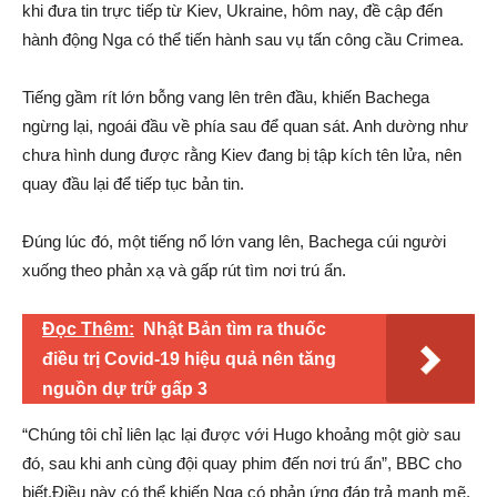
khi đưa tin trực tiếp từ Kiev, Ukraine, hôm nay, đề cập đến
hành động Nga có thể tiến hành sau vụ tấn công cầu Crimea.
Tiếng gầm rít lớn bỗng vang lên trên đầu, khiến Bachega
ngừng lại, ngoái đầu về phía sau để quan sát. Anh dường như
chưa hình dung được rằng Kiev đang bị tập kích tên lửa, nên
quay đầu lại để tiếp tục bản tin.
Đúng lúc đó, một tiếng nổ lớn vang lên, Bachega cúi người
xuống theo phản xạ và gấp rút tìm nơi trú ẩn.
Đọc Thêm:
Nhật Bản tìm ra thuốc
điều trị Covid-19 hiệu quả nên tăng
nguồn dự trữ gấp 3
“Chúng tôi chỉ liên lạc lại được với Hugo khoảng một giờ sau
đó, sau khi anh cùng đội quay phim đến nơi trú ẩn”, BBC cho
biết.Điều này có thể khiến Nga có phản ứng đáp trả mạnh mẽ.