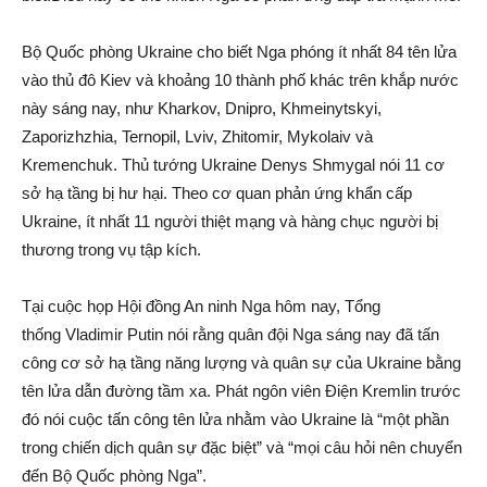
Bộ Quốc phòng Ukraine cho biết Nga phóng ít nhất 84 tên lửa
vào thủ đô Kiev và khoảng 10 thành phố khác trên khắp nước
này sáng nay, như Kharkov, Dnipro, Khmeinytskyi,
Zaporizhzhia, Ternopil, Lviv, Zhitomir, Mykolaiv và
Kremenchuk. Thủ tướng Ukraine Denys Shmygal nói 11 cơ
sở hạ tầng bị hư hại. Theo cơ quan phản ứng khẩn cấp
Ukraine, ít nhất 11 người thiệt mạng và hàng chục người bị
thương trong vụ tập kích.
Tại cuộc họp Hội đồng An ninh Nga hôm nay, Tổng
thống Vladimir Putin nói rằng quân đội Nga sáng nay đã tấn
công cơ sở hạ tầng năng lượng và quân sự của Ukraine bằng
tên lửa dẫn đường tầm xa. Phát ngôn viên Điện Kremlin trước
đó nói cuộc tấn công tên lửa nhằm vào Ukraine là “một phần
trong chiến dịch quân sự đặc biệt” và “mọi câu hỏi nên chuyển
đến Bộ Quốc phòng Nga”.