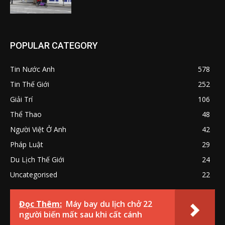
POPULAR CATEGORY
Tin Nước Anh
578
Tin Thế Giới
252
Giải Trí
106
Thể Thao
48
Người Việt Ở Anh
42
Pháp Luật
29
Du Lịch Thế Giới
24
Uncategorised
22
Đọc Thêm:
Máy bay du lịch chở 22
người biến mất sau khi cất cánh