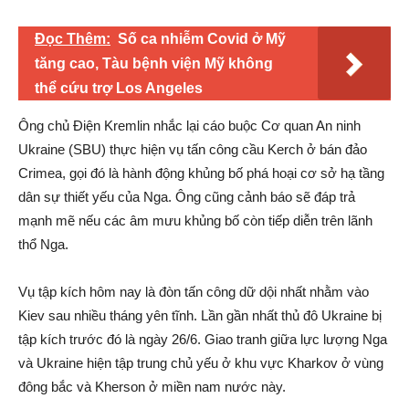
Đọc Thêm:
Số ca nhiễm Covid ở Mỹ
tăng cao, Tàu bệnh viện Mỹ không
thể cứu trợ Los Angeles
Ông chủ Điện Kremlin nhắc lại cáo buộc Cơ quan An ninh
Ukraine (SBU) thực hiện vụ tấn công cầu Kerch ở bán đảo
Crimea, gọi đó là hành động khủng bố phá hoại cơ sở hạ tầng
dân sự thiết yếu của Nga. Ông cũng cảnh báo sẽ đáp trả
mạnh mẽ nếu các âm mưu khủng bố còn tiếp diễn trên lãnh
thổ Nga.
Vụ tập kích hôm nay là đòn tấn công dữ dội nhất nhằm vào
Kiev sau nhiều tháng yên tĩnh. Lần gần nhất thủ đô Ukraine bị
tập kích trước đó là ngày 26/6. Giao tranh giữa lực lượng Nga
và Ukraine hiện tập trung chủ yếu ở khu vực Kharkov ở vùng
đông bắc và Kherson ở miền nam nước này.