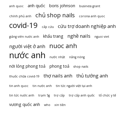
anh quốc
boris johnson
anh quoc
business grant
chủ shop nails
chính phủ anh
corona anh quoc
covid-19
cứu trợ doanh nghiệp anh
cấp cứu
nghề nails
khẩu trang
giảng viên nước anh
nguoi viet
nuoc anh
người việt ở anh
nước anh
nước nhật
nắng nóng
nới lỏng phong toả
phong toả
shop nails
thợ nails anh
thủ tướng anh
thuốc chữa covid-19
tin anh quoc
tin nước anh
tin tức người việt tại anh
tin tức nước anh
trạm 5g
trợ cấp
trợ cấp anh quốc
tổ chức y tế
vương quốc anh
who
xin tiền