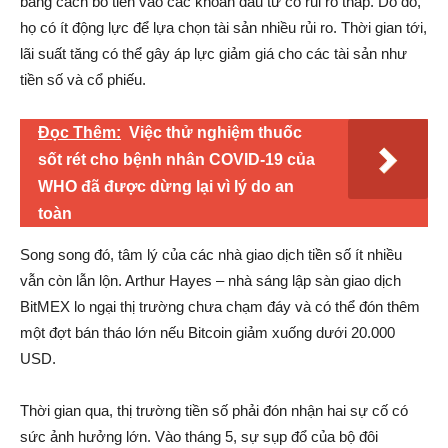
bằng cách bỏ tiền vào các khoản đầu tư có rủi ro thấp. Do đó,
họ có ít động lực để lựa chọn tài sản nhiều rủi ro. Thời gian tới,
lãi suất tăng có thể gây áp lực giảm giá cho các tài sản như
tiền số và cổ phiếu.
Đọc Thêm:
Việc thử nghiệm thuốc
sốt rét cho bệnh nhân COVID-19 của
WHO đã được dừng lại vì lý do an
toàn
Song song đó, tâm lý của các nhà giao dịch tiền số ít nhiều
vẫn còn lẫn lộn. Arthur Hayes – nhà sáng lập sàn giao dịch
BitMEX lo ngại thị trường chưa chạm đáy và có thể đón thêm
một đợt bán tháo lớn nếu Bitcoin giảm xuống dưới 20.000
USD.
Thời gian qua, thị trường tiền số phải đón nhận hai sự cố có
sức ảnh hưởng lớn. Vào tháng 5, sự sụp đổ của bộ đôi