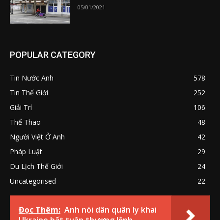
05/01/2021
POPULAR CATEGORY
Tin Nước Anh
578
Tin Thế Giới
252
Giải Trí
106
Thể Thao
48
Người Việt Ở Anh
42
Pháp Luật
29
Du Lịch Thế Giới
24
Uncategorised
22
Đọc Thêm:
Anh nói dân quân ly khai