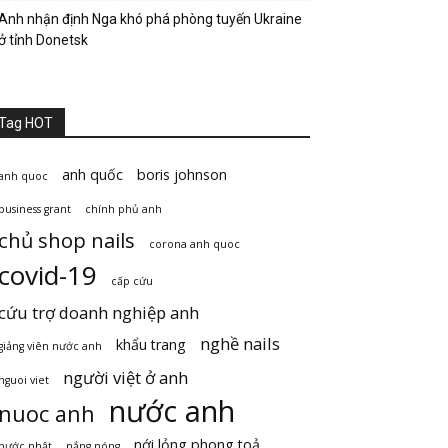
Anh nhận định Nga khó phá phòng tuyến Ukraine
ở tỉnh Donetsk
Tag HOT
anh quốc
boris johnson
anh quoc
business grant
chính phủ anh
chủ shop nails
corona anh quoc
covid-19
cấp cứu
cứu trợ doanh nghiệp anh
nghề nails
khẩu trang
giảng viên nước anh
người việt ở anh
nguoi viet
nước anh
nuoc anh
nới lỏng phong toả
nước nhật
nắng nóng