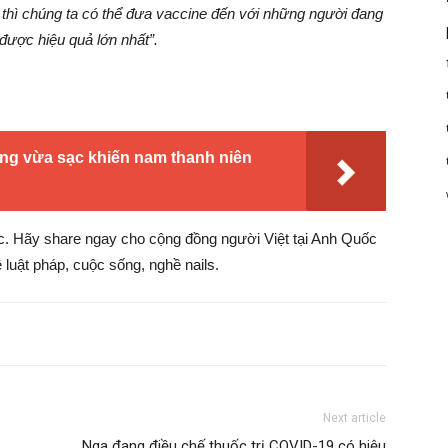
 thì chúng ta có thể đưa vaccine đến với những người đang
ược hiệu quả lớn nhất”.
ùng vừa sạc khiến nam thanh niên
ốc. Hãy share ngay cho cộng đồng người Việt tại Anh Quốc
 luật pháp, cuộc sống, nghề nails.
Next article
Nga đang điều chế thuốc trị COVID-19 có hiệu