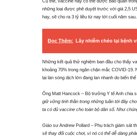
Cụ thể, vaccine này có thể được bảo quản tron
những loại được phê duyệt trước với giá 2,5 
hay, sẽ cho ra 3 tỷ liều từ nay tới cuối năm sau.
Đọc Thêm:
Lây nhiễm chéo tại bệnh vi
Những kết quả thử nghiệm ban đầu cho thấy va
khoảng 70% trong ngăn chặn mắc COVID-19. Nư
lại làn sóng dịch lớn đang lan nhanh do biến th
Ông Matt Hancock – Bộ trưởng Y tế Anh chia 
giữ vững tinh thần trong những tuần tới đây ch
ta có đủ vaccine cho toàn bộ dân số. Như chúng t
Giáo sư Andrew Pollard – Phụ trách giám sát t
sẽ thay đổi cuộc chơi, vì nó có thể dễ dàng phâ