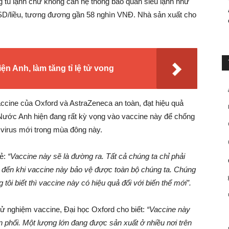
g tủ lạnh chứ không cần hệ thống bảo quản siêu lạnh như
USD/liều, tương đương gần 58 nghìn VNĐ. Nhà sản xuất cho
ện Anh, làm tăng tỉ lệ tử vong
ccine của Oxford và AstraZeneca an toàn, đạt hiệu quả
ớc Anh hiện đang rất kỳ vọng vào vaccine này để chống
ể virus mới trong mùa đông này.
sẻ:
“Vaccine này sẽ là đường ra. Tất cả chúng ta chỉ phải
o đến khi vaccine này bảo vệ được toàn bộ chúng ta. Chúng
ôi biết thì vaccine này có hiệu quả đối với biến thể mới”.
hử nghiệm vaccine, Đại học Oxford cho biết:
“Vaccine này
n phối. Một lượng lớn đang được sản xuất ở nhiều nơi trên