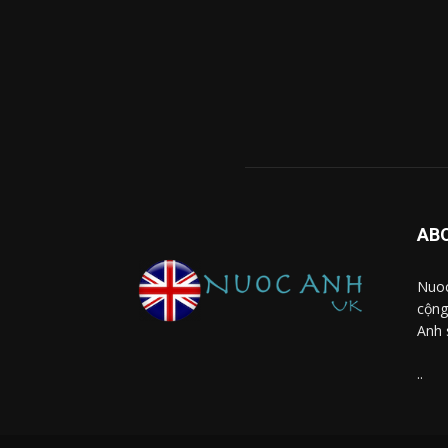
AB
Nuoc
cộng
Anh 
..