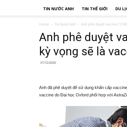
TIN NƯỚC ANH
TIN THẾ GIỚI
DU LỊ
Home
Tin Nước Anh
Anh phê duyệt vaccine COVID-
Anh phê duyệt v
kỳ vọng sẽ là vac
31/12/2020
Anh đã phê duyệt để sử dụng khẩn cấp vaccine 
vaccine do Đại học Oxford phối hợp với AstraZe