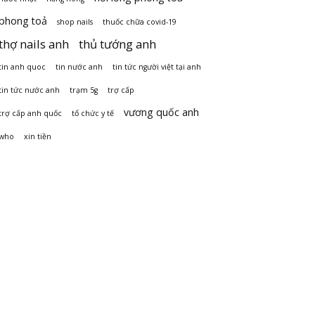
phong toả
shop nails
thuốc chữa covid-19
thợ nails anh
thủ tướng anh
tin anh quoc
tin nước anh
tin tức người việt tại anh
tin tức nước anh
trạm 5g
trợ cấp
vương quốc anh
trợ cấp anh quốc
tổ chức y tế
who
xin tiền