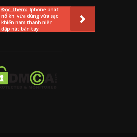
Đọc Thêm:
Iphone phát
nổ khi vừa dùng vừa sạc
khiến nam thanh niên
dập nát bàn tay