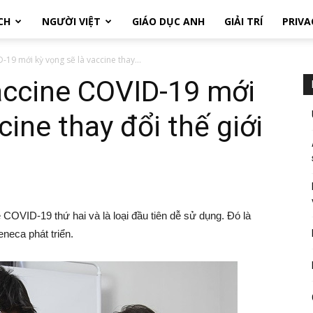
CH
NGƯỜI VIỆT
GIÁO DỤC ANH
GIẢI TRÍ
PRIVA
19 mới kỳ vọng sẽ là vaccine thay...
accine COVID-19 mới
cine thay đổi thế giới
COVID-19 thứ hai và là loại đầu tiên dễ sử dụng. Đó là
neca phát triển.