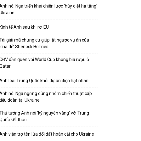
Anh nói Nga triển khai chiến lược ‘hủy diệt hạ tầng’
Ukraine
Kinh tế Anh sau khi rời EU
Tài giải mã chứng cứ giúp lật ngược vụ án của
‘cha đẻ’ Sherlock Holmes
CĐV dần quen với World Cup không bia rượu ở
Qatar
Anh loại Trung Quốc khỏi dự án điện hạt nhân
Anh nói Nga ngừng dùng nhóm chiến thuật cấp
tiểu đoàn tại Ukraine
Thủ tướng Anh nói ‘kỷ nguyên vàng’ với Trung
Quốc kết thúc
Anh viện trợ tên lửa đối đất hoán cải cho Ukraine