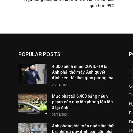
quả hơn 99%
POPULAR POSTS
P
4.000 bệnh nhân COVID-19 tại
T
Anh phải thở máy, Anh quyết
Ti
định kéo dài thời gian phong tỏa
25/01/2021
Gi
T
Mức phạt tới 6,400 bảng nếu vi
phạm các quy tắc phong tỏa lần
Ng
3 tại Anh
P
05/01/2021
Du
Anh phong tỏa toàn quốc lần thứ
U
ba, những quy định bạn cần phải