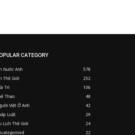
OPULAR CATEGORY
in Nước Anh
578
n Thế Giới
252
ải Trí
106
hể Thao
48
ười Việt Ở Anh
42
háp Luật
29
 Lịch Thế Giới
24
ncategorised
22