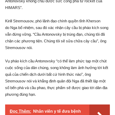
Antonovsky không chịu được sức công phá từ rocket của
HIMARS”.
Kirill Stremousov, phó lãnh đạo chính quyền tỉnh Kherson
do Nga bổ nhiệm, sau đó xác nhận cây cầu bị pháo kích song
vẫn đứng vững. “Cầu Antonovsky bị trúng đạn, chúng tôi đã
chặn các phương tiện. Chúng tôi sẽ sửa chữa cây cầu”, ông
Stremousov nói.
Vụ pháo kích cầu Antonovsky “có thể làm phức tạp một chút
cuộc sống của dân chúng, song không làm ảnh hưởng tới kết
quả của chiến dịch dưới bất cứ hình thức nào”, ông
Stremousov nói và khẳng định quân đội Nga đã thiết lập một
số bến phà và cầu phao, thực phẩm sẽ được giao tới dân địa
phương đúng hạn.
Đọc Thêm:
Nhân viên y tế đưa bệnh