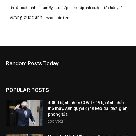
tin tức nước anh
trạm 5g
trợ cấp
trợ cấp anh quốc
tổ chức y tế
vương quốc anh
who
xin tiền
Random Posts Today
POPULAR POSTS
4.000 bệnh nhân COVID-19 tại Anh phải
thở máy, Anh quyết định kéo dài thời gian
phong tỏa
25/01/2021