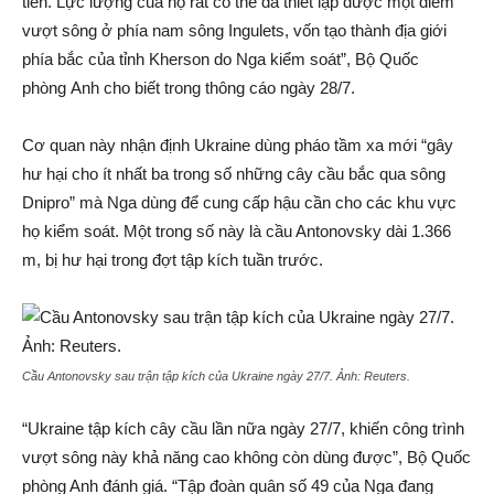
tiến. Lực lượng của họ rất có thể đã thiết lập được một điểm
vượt sông ở phía nam sông Ingulets, vốn tạo thành địa giới
phía bắc của tỉnh Kherson do Nga kiểm soát”, Bộ Quốc
phòng Anh cho biết trong thông cáo ngày 28/7.
Cơ quan này nhận định Ukraine dùng pháo tầm xa mới “gây
hư hại cho ít nhất ba trong số những cây cầu bắc qua sông
Dnipro” mà Nga dùng để cung cấp hậu cần cho các khu vực
họ kiểm soát. Một trong số này là cầu Antonovsky dài 1.366
m, bị hư hại trong đợt tập kích tuần trước.
Cầu Antonovsky sau trận tập kích của Ukraine ngày 27/7. Ảnh:
Reuters
.
“Ukraine tập kích cây cầu lần nữa ngày 27/7, khiến công trình
vượt sông này khả năng cao không còn dùng được”, Bộ Quốc
phòng Anh đánh giá. “Tập đoàn quân số 49 của Nga đang