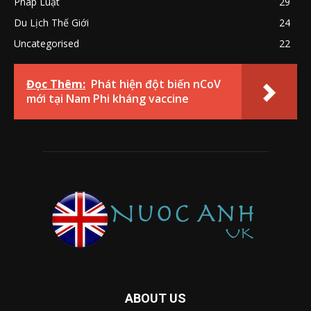
Pháp Luật
29
Du Lịch Thế Giới
24
Uncategorised
22
Đọc Thêm:
Phát hiện đột biến nCoV
mới tại Nam Phi kháng vaccine
ABOUT US