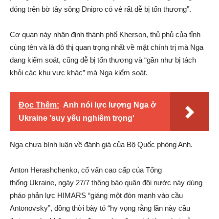
đóng trên bờ tây sông Dnipro có vẻ rất dễ bị tổn thương”.
Cơ quan này nhận định thành phố Kherson, thủ phủ của tỉnh
cùng tên và là đô thị quan trọng nhất về mặt chính trị mà Nga
đang kiểm soát, cũng dễ bị tổn thương và “gần như bị tách
khỏi các khu vực khác” mà Nga kiểm soát.
Đọc Thêm:
Anh nói lực lượng Nga ở
Ukraine 'suy yếu nghiêm trọng'
Nga chưa bình luận về đánh giá của Bộ Quốc phòng Anh.
Anton Herashchenko, cố vấn cao cấp của Tổng
thống Ukraine, ngày 27/7 thông báo quân đội nước này dùng
pháo phản lực HIMARS “giáng một đòn mạnh vào cầu
Antonovsky”, đồng thời bày tỏ “hy vọng rằng lần này cầu