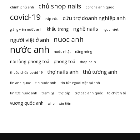
chủ shop nails
chính phủ anh
corona anh quoc
covid-19
cứu trợ doanh nghiệp anh
cấp cứu
nghề nails
khẩu trang
giảng viên nước anh
nguoi viet
nuoc anh
người việt ở anh
nước anh
nước nhật
nắng nóng
nới lỏng phong toả
phong toả
shop nails
thợ nails anh
thủ tướng anh
thuốc chữa covid-19
tin anh quoc
tin nước anh
tin tức người việt tại anh
tin tức nước anh
trạm 5g
trợ cấp
trợ cấp anh quốc
tổ chức y tế
vương quốc anh
who
xin tiền