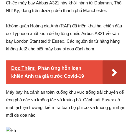
Chiếc máy bay Airbus A321 này khởi hành từ Dalaman, Thổ
Nhĩ Kỳ, đang trên đường đến thành phố Manchester.
Không quân Hoàng gia Anh (RAF) đã triển khai hai chiến đấu
cơ Typhoon xuất kích để hộ tống chiếc Airbus A321 về sân
bay London Stansted ở Essex. Các nguồn tin từ hãng hàng
không Jet2 cho biết máy bay bị dọa đánh bom.
Đọc Thêm:
Phản ứng hỗn loạn
khiến Anh trả giá trước Covid-19
Máy bay hạ cánh an toàn xuống khu vực trống trải chuyên để
ứng phó các vụ không tặc và khủng bố. Cảnh sát Essex có
mặt tại hiện trường, kiểm tra toàn bộ phi cơ và không ghi nhận
mối đe dọa nào.