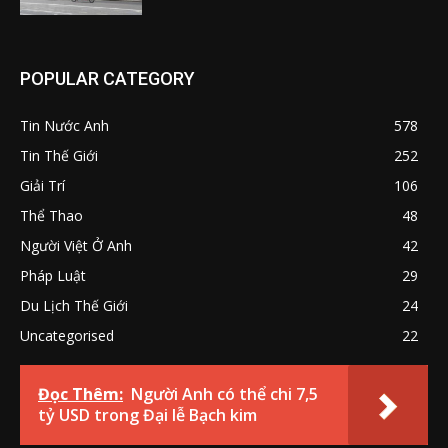
POPULAR CATEGORY
Tin Nước Anh
578
Tin Thế Giới
252
Giải Trí
106
Thể Thao
48
Người Việt Ở Anh
42
Pháp Luật
29
Du Lịch Thế Giới
24
Uncategorised
22
Đọc Thêm:
Người Anh có thể chi 7,5
tỷ USD trong Đại lễ Bạch kim