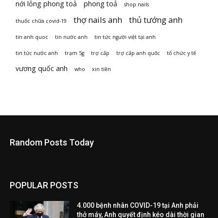
nới lỏng phong toả
phong toả
shop nails
thợ nails anh
thủ tướng anh
thuốc chữa covid-19
tin anh quoc
tin nước anh
tin tức người việt tại anh
tin tức nước anh
trạm 5g
trợ cấp
trợ cấp anh quốc
tổ chức y tế
vương quốc anh
who
xin tiền
Random Posts Today
POPULAR POSTS
4.000 bệnh nhân COVID-19 tại Anh phải
thở máy, Anh quyết định kéo dài thời gian