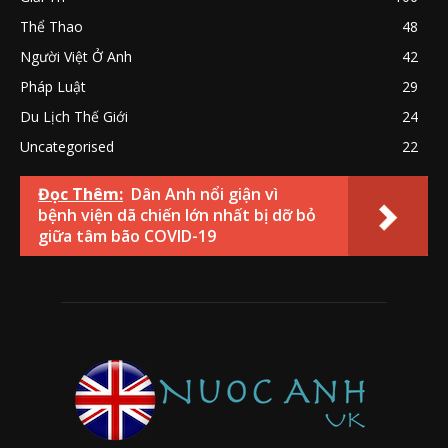
Thể Thao
48
Người Việt Ở Anh
42
Pháp Luật
29
Du Lịch Thế Giới
24
Uncategorised
22
Đọc Thêm:
Dân Anh nổi giận vì
bệnh viện dã chiến lớn nhất bị dỡ bỏ
giữa tâm bão COVID-19