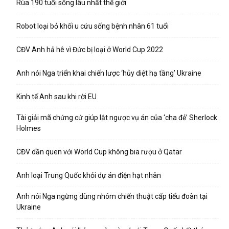
Rùa 190 tuổi sống lâu nhất thế giới
Robot loại bỏ khối u cứu sống bệnh nhân 61 tuổi
CĐV Anh hả hê vì Đức bị loại ở World Cup 2022
Anh nói Nga triển khai chiến lược ‘hủy diệt hạ tầng’ Ukraine
Kinh tế Anh sau khi rời EU
Tài giải mã chứng cứ giúp lật ngược vụ án của ‘cha đẻ’ Sherlock
Holmes
CĐV dần quen với World Cup không bia rượu ở Qatar
Anh loại Trung Quốc khỏi dự án điện hạt nhân
Anh nói Nga ngừng dùng nhóm chiến thuật cấp tiểu đoàn tại
Ukraine