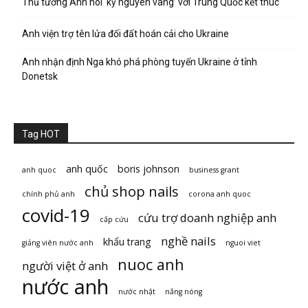
Thủ tướng Anh nói ‘kỷ nguyên vàng’ với Trung Quốc kết thúc
Anh viện trợ tên lửa đối đất hoán cải cho Ukraine
Anh nhận định Nga khó phá phòng tuyến Ukraine ở tỉnh
Donetsk
Tag HOT
anh quốc
boris johnson
anh quoc
business grant
chủ shop nails
chính phủ anh
corona anh quoc
covid-19
cứu trợ doanh nghiệp anh
cấp cứu
nghề nails
khẩu trang
giảng viên nước anh
nguoi viet
nuoc anh
người việt ở anh
nước anh
nước nhật
nắng nóng