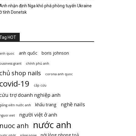
Anh nhận định Nga khó phá phòng tuyến Ukraine
ở tỉnh Donetsk
Tag HOT
anh quốc
boris johnson
anh quoc
business grant
chính phủ anh
chủ shop nails
corona anh quoc
covid-19
cấp cứu
cứu trợ doanh nghiệp anh
nghề nails
khẩu trang
giảng viên nước anh
người việt ở anh
nguoi viet
nước anh
nuoc anh
nới lỏng phong toả
nước nhật
nắng nóng