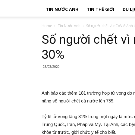
TIN NƯỚC ANH
TIN THẾ GIỚI
DU LỊ
Home
Tin Nước Anh
Số người chết vì nCoV ở Anh
Số người chết vì
30%
28/03/2020
Anh báo cáo thêm 181 trường hợp tử vong do n
nâng số người chết cả nước lên 759.
Tỷ lệ tử vong tăng 31% trong một ngày là mức ca
Trung Quốc, Iran, Pháp và Mỹ. Tại Anh, các bện
khỏe từ trước, giới chức y tế cho biết.