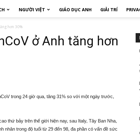
CH
NGƯỜI VIỆT
GIÁO DỤC ANH
GIẢI TRÍ
PRIVA
 tăng hơn 30%
 nCoV ở Anh tăng hơn
CoV trong 24 giờ qua, tăng 31% so với một ngày trước,
o thứ bảy trên thế giới hiện nay, sau Italy, Tây Ban Nha,
h nhân trong độ tuổi từ 29 đến 98, đa phần có vấn đề sức