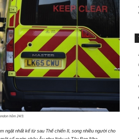
London hôm 24/3.
m ngặt nhất kể từ sau Thế chiến II, song nhiều người cho
ng một số nước châu Âu như Italy và Tây Ban Nha.