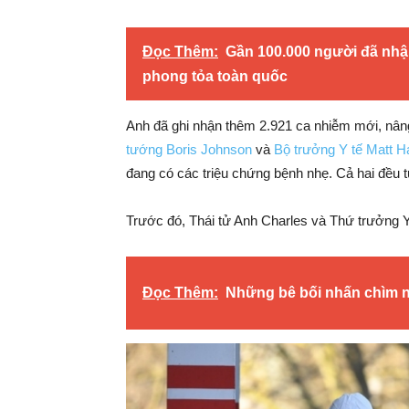
Đọc Thêm:
Gần 100.000 người đã nhậ
phong tỏa toàn quốc
Anh đã ghi nhận thêm 2.921 ca nhiễm mới, nâng
tướng Boris Johnson
và
Bộ trưởng Y tế Matt 
đang có các triệu chứng bệnh nhẹ. Cả hai đều tự
Trước đó, Thái tử Anh Charles và Thứ trưởng Y
Đọc Thêm:
Những bê bối nhấn chìm 