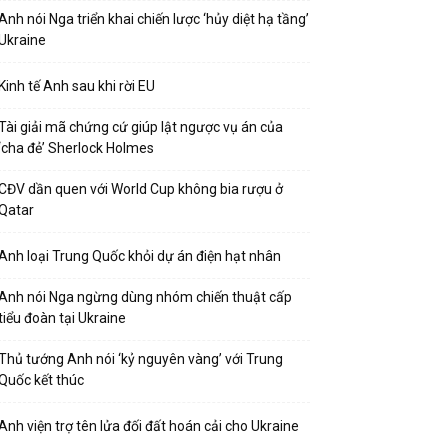
Anh nói Nga triển khai chiến lược ‘hủy diệt hạ tầng’
Ukraine
Kinh tế Anh sau khi rời EU
Tài giải mã chứng cứ giúp lật ngược vụ án của
‘cha đẻ’ Sherlock Holmes
CĐV dần quen với World Cup không bia rượu ở
Qatar
Anh loại Trung Quốc khỏi dự án điện hạt nhân
Anh nói Nga ngừng dùng nhóm chiến thuật cấp
tiểu đoàn tại Ukraine
Thủ tướng Anh nói ‘kỷ nguyên vàng’ với Trung
Quốc kết thúc
Anh viện trợ tên lửa đối đất hoán cải cho Ukraine