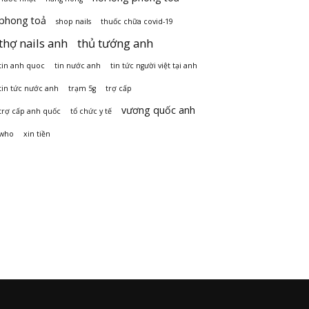
phong toả
shop nails
thuốc chữa covid-19
thợ nails anh
thủ tướng anh
tin anh quoc
tin nước anh
tin tức người việt tại anh
tin tức nước anh
trạm 5g
trợ cấp
vương quốc anh
trợ cấp anh quốc
tổ chức y tế
who
xin tiền