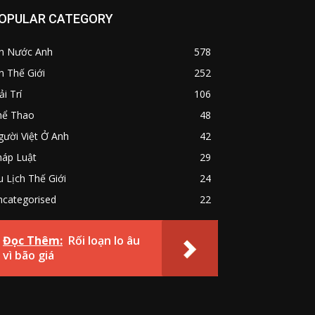
OPULAR CATEGORY
in Nước Anh
578
n Thế Giới
252
ải Trí
106
hể Thao
48
ười Việt Ở Anh
42
háp Luật
29
 Lịch Thế Giới
24
ncategorised
22
Đọc Thêm:
Rối loạn lo âu
vì bão giá