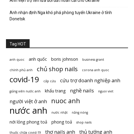
Anh viện trợ tên lửa đối đất hoán cải cho Ukraine
Anh nhận định Nga khó phá phòng tuyến Ukraine ở tỉnh
Donetsk
Tag HOT
anh quốc
boris johnson
anh quoc
business grant
chủ shop nails
chính phủ anh
corona anh quoc
covid-19
cứu trợ doanh nghiệp anh
cấp cứu
nghề nails
khẩu trang
giảng viên nước anh
nguoi viet
nuoc anh
người việt ở anh
nước anh
nước nhật
nắng nóng
nới lỏng phong toả
phong toả
shop nails
thợ nails anh
thủ tướng anh
thuốc chữa covid-19