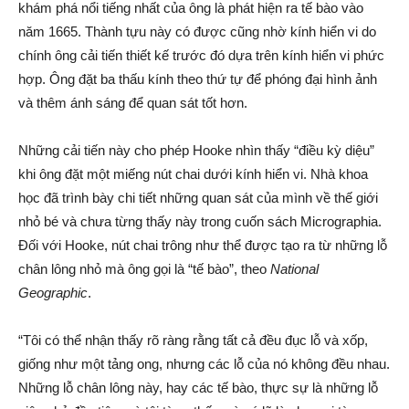
khám phá nổi tiếng nhất của ông là phát hiện ra tế bào vào
năm 1665. Thành tựu này có được cũng nhờ kính hiển vi do
chính ông cải tiến thiết kế trước đó dựa trên kính hiển vi phức
hợp. Ông đặt ba thấu kính theo thứ tự để phóng đại hình ảnh
và thêm ánh sáng để quan sát tốt hơn.
Những cải tiến này cho phép Hooke nhìn thấy “điều kỳ diệu”
khi ông đặt một miếng nút chai dưới kính hiển vi. Nhà khoa
học đã trình bày chi tiết những quan sát của mình về thế giới
nhỏ bé và chưa từng thấy này trong cuốn sách Micrographia.
Đối với Hooke, nút chai trông như thể được tạo ra từ những lỗ
chân lông nhỏ mà ông gọi là “tế bào”, theo
National
Geographic
.
“Tôi có thể nhận thấy rõ ràng rằng tất cả đều đục lỗ và xốp,
giống như một tảng ong, nhưng các lỗ của nó không đều nhau.
Những lỗ chân lông này, hay các tế bào, thực sự là những lỗ