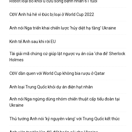
Robot loại bỏ khối u cứu sống bệnh nhân 61 tuổi
CĐV Anh hả hê vì Đức bị loại ở World Cup 2022
Anh nói Nga triển khai chiến lược ‘hủy diệt hạ tầng’ Ukraine
Kinh tế Anh sau khi rời EU
Tài giải mã chứng cứ giúp lật ngược vụ án của ‘cha đẻ’ Sherlock
Holmes
CĐV dần quen với World Cup không bia rượu ở Qatar
Anh loại Trung Quốc khỏi dự án điện hạt nhân
Anh nói Nga ngừng dùng nhóm chiến thuật cấp tiểu đoàn tại
Ukraine
Thủ tướng Anh nói ‘kỷ nguyên vàng’ với Trung Quốc kết thúc