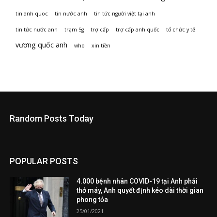
tin anh quoc
tin nước anh
tin tức người việt tại anh
tin tức nước anh
trạm 5g
trợ cấp
trợ cấp anh quốc
tổ chức y tế
vương quốc anh
who
xin tiền
Random Posts Today
POPULAR POSTS
4.000 bệnh nhân COVID-19 tại Anh phải
thở máy, Anh quyết định kéo dài thời gian
phong tỏa
25/01/2021