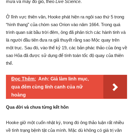
mưa và máy đo gió, theo
Live Science
.
Ở lĩnh vực thiên văn, Hooke phát hiện ra ngôi sao thứ 5 trong
“hình thang” của chòm sao Orion vào năm 1664. Trong quá
trình quan sát bầu trời đêm, ông đã phân tích các hành tinh và
là người đầu tiên đưa ra giả thuyết rằng sao Mộc quay trên
một trục. Sau đó, vào thế kỷ 19, các bản phác thảo của ông về
sao Hỏa đã được sử dụng để tính toán tốc độ quay của thiên
thể.
Đọc Thêm:
Anh: Giả làm linh mục,
qua đêm cùng lính canh của nữ
hoàng
Qua đời và chưa từng kết hôn
Hooke giữ một cuốn nhật ký, trong đó ông thảo luận rất nhiều
về tình trạng bệnh tật của mình. Mặc dù không có giá trị văn