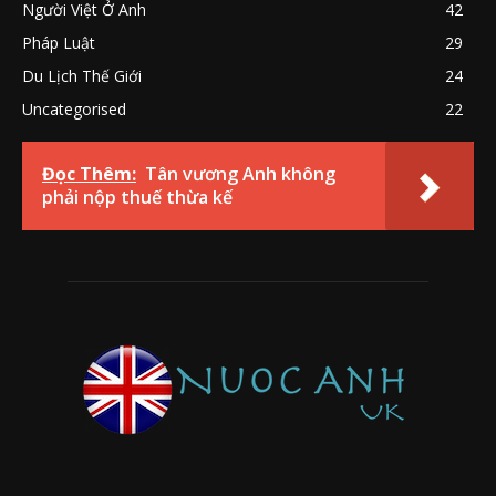
Người Việt Ở Anh
42
Pháp Luật
29
Du Lịch Thế Giới
24
Uncategorised
22
Đọc Thêm:
Tân vương Anh không
phải nộp thuế thừa kế