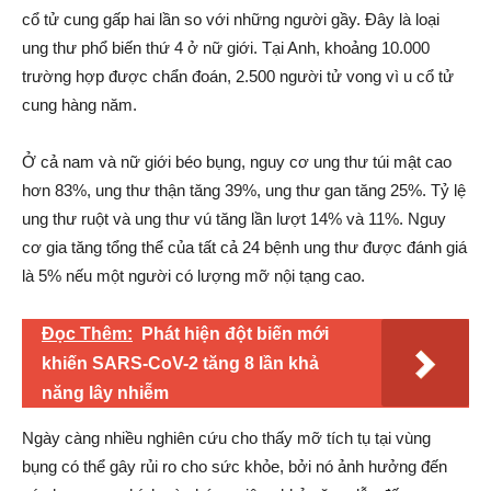
cổ tử cung gấp hai lần so với những người gầy. Đây là loại
ung thư phổ biến thứ 4 ở nữ giới. Tại Anh, khoảng 10.000
trường hợp được chẩn đoán, 2.500 người tử vong vì u cổ tử
cung hàng năm.
Ở cả nam và nữ giới béo bụng, nguy cơ ung thư túi mật cao
hơn 83%, ung thư thận tăng 39%, ung thư gan tăng 25%. Tỷ lệ
ung thư ruột và ung thư vú tăng lần lượt 14% và 11%. Nguy
cơ gia tăng tổng thể của tất cả 24 bệnh ung thư được đánh giá
là 5% nếu một người có lượng mỡ nội tạng cao.
Đọc Thêm:
Phát hiện đột biến mới
khiến SARS-CoV-2 tăng 8 lần khả
năng lây nhiễm
Ngày càng nhiều nghiên cứu cho thấy mỡ tích tụ tại vùng
bụng có thể gây rủi ro cho sức khỏe, bởi nó ảnh hưởng đến