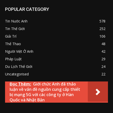
POPULAR CATEGORY
Tin Nước Anh
578
Tin Thế Giới
252
Giải Trí
106
Thể Thao
48
Người Việt Ở Anh
42
Pháp Luật
29
Du Lịch Thế Giới
24
Uncategorised
22
Đọc Thêm:
Giới chức Anh đã thảo
luận về vấn đề nguồn cung cấp thiết
bị mạng 5G với các công ty ở Hàn
Quốc và Nhật Bản