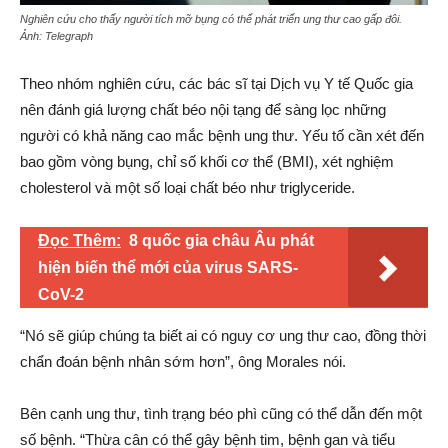
Nghiên cứu cho thấy người tích mỡ bụng có thể phát triển ung thư cao gấp đôi.
Ảnh:
Telegraph
Theo nhóm nghiên cứu, các bác sĩ tại Dịch vụ Y tế Quốc gia
nên đánh giá lượng chất béo nội tạng để sàng lọc những
người có khả năng cao mắc bệnh ung thư. Yếu tố cần xét đến
bao gồm vòng bụng, chỉ số khối cơ thể (BMI), xét nghiệm
cholesterol và một số loại chất béo như triglyceride.
Đọc Thêm:
8 quốc gia châu Âu phát
hiện biến thể mới của virus SARS-
CoV-2
“Nó sẽ giúp chúng ta biết ai có nguy cơ ung thư cao, đồng thời
chẩn đoán bệnh nhân sớm hơn”, ông Morales nói.
Bên cạnh ung thư, tình trạng béo phì cũng có thể dẫn đến một
số bệnh. “Thừa cân có thể gây bệnh tim, bệnh gan và tiểu