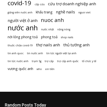
covid-19
cứu trợ doanh nghiệp anh
cấp cứu
nghề nails
khẩu trang
giảng viên nước anh
nguoi viet
nuoc anh
người việt ở anh
nước anh
nước nhật
nắng nóng
nới lỏng phong toả
phong toả
shop nails
thợ nails anh
thủ tướng anh
thuốc chữa covid-19
tin anh quoc
tin nước anh
tin tức người việt tại anh
tin tức nước anh
trạm 5g
trợ cấp
trợ cấp anh quốc
tổ chức y tế
vương quốc anh
who
xin tiền
Random Posts Today