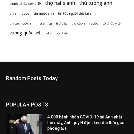
thợ nails anh
thủ tướng anh
thuốc chữa covid-19
tin anh quoc
tin nước anh
tin tức người việt tại anh
tin tức nước anh
trạm 5g
trợ cấp
trợ cấp anh quốc
tổ chức y tế
vương quốc anh
who
xin tiền
Random Posts Today
POPULAR POSTS
4.000 bệnh nhân COVID-19 tại Anh phải
thở máy, Anh quyết định kéo dài thời gian
phong tỏa