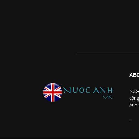
AB
Nuoc
cộng
Anh 
..