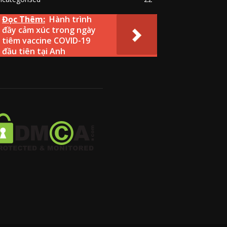
Đọc Thêm:
Hành trình
đầy cảm xúc trong ngày
tiêm vaccine COVID-19
đầu tiên tại Anh