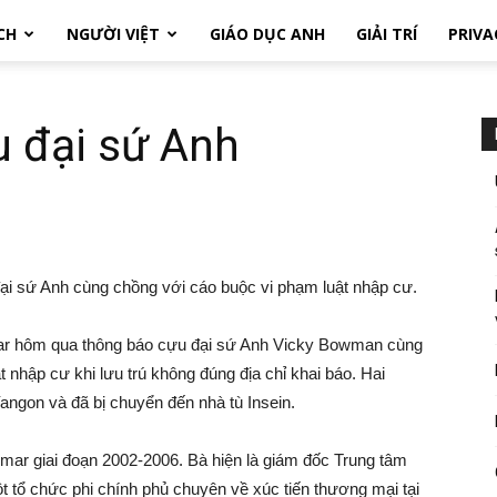
CH
NGƯỜI VIỆT
GIÁO DỤC ANH
GIẢI TRÍ
PRIVA
 đại sứ Anh
i sứ Anh cùng chồng với cáo buộc vi phạm luật nhập cư.
r hôm qua thông báo cựu đại sứ Anh Vicky Bowman cùng
 nhập cư khi lưu trú không đúng địa chỉ khai báo. Hai
Yangon và đã bị chuyển đến nhà tù Insein.
mar giai đoạn 2002-2006. Bà hiện là giám đốc Trung tâm
ổ chức phi chính phủ chuyên về xúc tiến thương mại tại