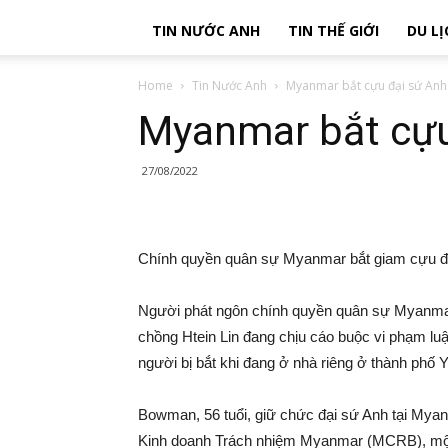
TIN NƯỚC ANH
TIN THẾ GIỚI
DU LỊ
Home
Tin Nước Anh
Myanmar bắt cựu đại sứ Anh
Myanmar bắt cựu
27/08/2022
Chính quyền quân sự Myanmar bắt giam cựu đạ
Người phát ngôn chính quyền quân sự Myanma
chồng Htein Lin đang chịu cáo buộc vi phạm luật
người bị bắt khi đang ở nhà riêng ở thành phố 
Bowman, 56 tuổi, giữ chức đại sứ Anh tại Myan
Kinh doanh Trách nhiệm Myanmar (MCRB), một t