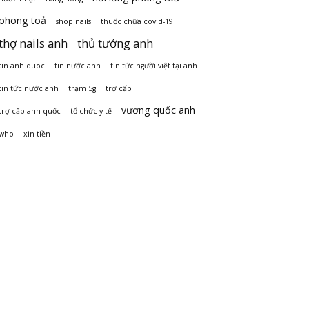
phong toả
shop nails
thuốc chữa covid-19
thợ nails anh
thủ tướng anh
tin anh quoc
tin nước anh
tin tức người việt tại anh
tin tức nước anh
trạm 5g
trợ cấp
vương quốc anh
trợ cấp anh quốc
tổ chức y tế
who
xin tiền