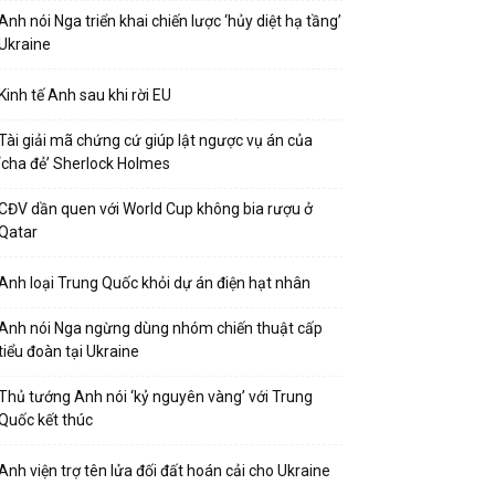
Anh nói Nga triển khai chiến lược ‘hủy diệt hạ tầng’
Ukraine
Kinh tế Anh sau khi rời EU
Tài giải mã chứng cứ giúp lật ngược vụ án của
‘cha đẻ’ Sherlock Holmes
CĐV dần quen với World Cup không bia rượu ở
Qatar
Anh loại Trung Quốc khỏi dự án điện hạt nhân
Anh nói Nga ngừng dùng nhóm chiến thuật cấp
tiểu đoàn tại Ukraine
Thủ tướng Anh nói ‘kỷ nguyên vàng’ với Trung
Quốc kết thúc
Anh viện trợ tên lửa đối đất hoán cải cho Ukraine