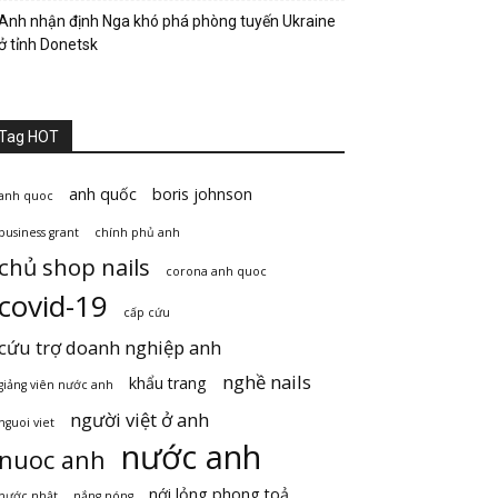
Anh nhận định Nga khó phá phòng tuyến Ukraine
ở tỉnh Donetsk
Tag HOT
anh quốc
boris johnson
anh quoc
business grant
chính phủ anh
chủ shop nails
corona anh quoc
covid-19
cấp cứu
cứu trợ doanh nghiệp anh
nghề nails
khẩu trang
giảng viên nước anh
người việt ở anh
nguoi viet
nước anh
nuoc anh
nới lỏng phong toả
nước nhật
nắng nóng