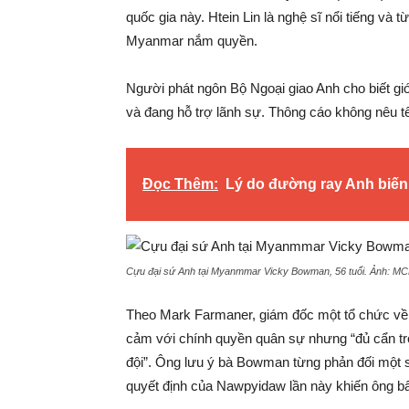
quốc gia này. Htein Lin là nghệ sĩ nổi tiếng và t
Myanmar nắm quyền.
Người phát ngôn Bộ Ngoại giao Anh cho biết gi
và đang hỗ trợ lãnh sự. Thông cáo không nêu tê
Đọc Thêm:
Lý do đường ray Anh biế
Cựu đại sứ Anh tại Myanmmar Vicky Bowman, 56 tuổi. Ảnh:
MC
Theo Mark Farmaner, giám đốc một tổ chức v
cảm với chính quyền quân sự nhưng “đủ cẩn tr
đội”. Ông lưu ý bà Bowman từng phản đối một 
quyết định của Nawpyidaw lần này khiến ông bấ