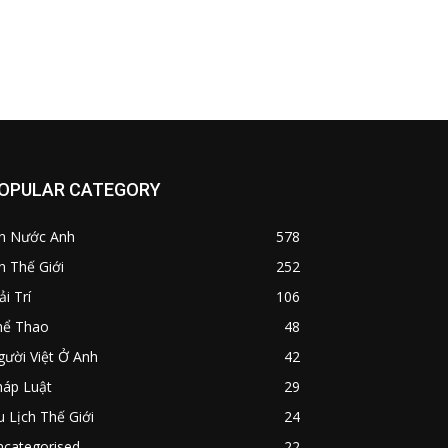
OPULAR CATEGORY
in Nước Anh
578
n Thế Giới
252
ải Trí
106
hể Thao
48
ười Việt Ở Anh
42
háp Luật
29
 Lịch Thế Giới
24
ncategorised
22