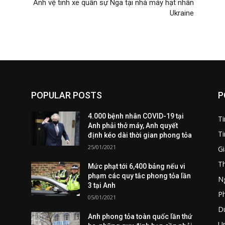
Ảnh vệ tinh xe quân sự Nga tại nhà máy hạt nhân
Ukraine
POPULAR POSTS
P
4.000 bệnh nhân COVID-19 tại
T
Anh phải thở máy, Anh quyết
Ti
định kéo dài thời gian phong tỏa
25/01/2021
Gi
T
Mức phạt tới 6,400 bảng nếu vi
phạm các quy tắc phong tỏa lần
Ng
3 tại Anh
P
05/01/2021
Du
Anh phong tỏa toàn quốc lần thứ
U