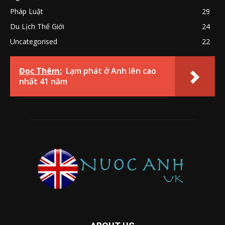
Pháp Luật
29
Du Lịch Thế Giới
24
Uncategorised
22
Đọc Thêm:
Lạm phát ở Anh lên cao
nhất 41 năm