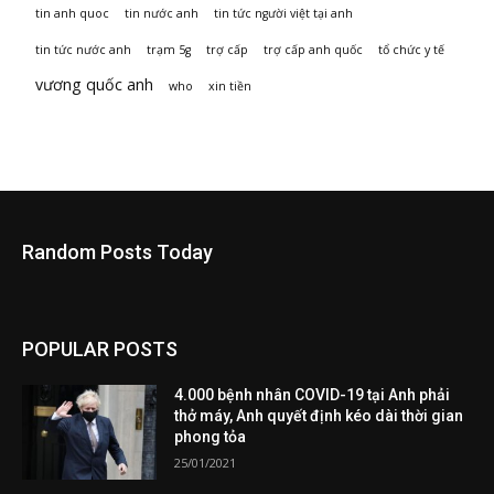
tin anh quoc
tin nước anh
tin tức người việt tại anh
tin tức nước anh
trạm 5g
trợ cấp
trợ cấp anh quốc
tổ chức y tế
vương quốc anh
who
xin tiền
Random Posts Today
POPULAR POSTS
4.000 bệnh nhân COVID-19 tại Anh phải
thở máy, Anh quyết định kéo dài thời gian
phong tỏa
25/01/2021