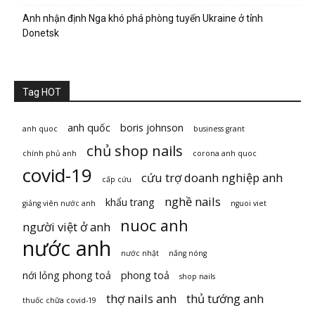
Anh nhận định Nga khó phá phòng tuyến Ukraine ở tỉnh
Donetsk
Tag HOT
anh quốc
boris johnson
anh quoc
business grant
chủ shop nails
chính phủ anh
corona anh quoc
covid-19
cứu trợ doanh nghiệp anh
cấp cứu
nghề nails
khẩu trang
giảng viên nước anh
nguoi viet
nuoc anh
người việt ở anh
nước anh
nước nhật
nắng nóng
nới lỏng phong toả
phong toả
shop nails
thợ nails anh
thủ tướng anh
thuốc chữa covid-19