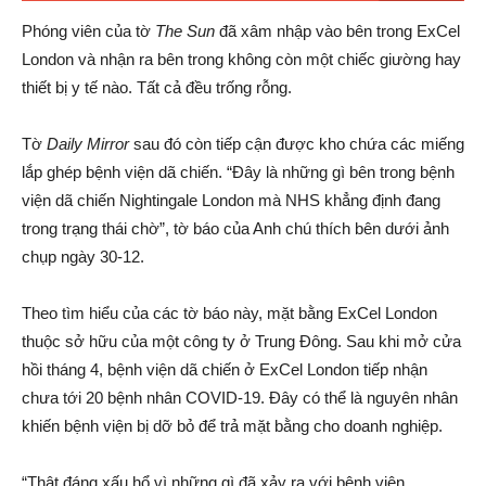
Phóng viên của tờ
The Sun
đã xâm nhập vào bên trong ExCel
London và nhận ra bên trong không còn một chiếc giường hay
thiết bị y tế nào. Tất cả đều trống rỗng.
Tờ
Daily Mirror
sau đó còn tiếp cận được kho chứa các miếng
lắp ghép bệnh viện dã chiến. “Đây là những gì bên trong bệnh
viện dã chiến Nightingale London mà NHS khẳng định đang
trong trạng thái chờ”, tờ báo của Anh chú thích bên dưới ảnh
chụp ngày 30-12.
Theo tìm hiểu của các tờ báo này, mặt bằng ExCel London
thuộc sở hữu của một công ty ở Trung Đông. Sau khi mở cửa
hồi tháng 4, bệnh viện dã chiến ở ExCel London tiếp nhận
chưa tới 20 bệnh nhân COVID-19. Đây có thể là nguyên nhân
khiến bệnh viện bị dỡ bỏ để trả mặt bằng cho doanh nghiệp.
“Thật đáng xấu hổ vì những gì đã xảy ra với bệnh viện