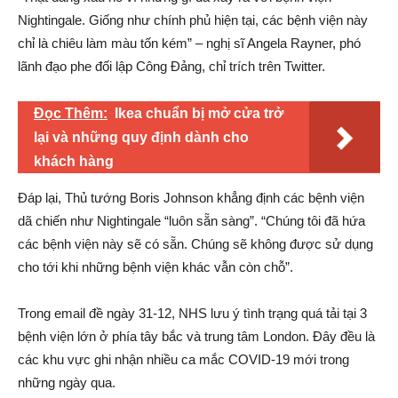
Nightingale. Giống như chính phủ hiện tại, các bệnh viện này
chỉ là chiêu làm màu tốn kém” – nghị sĩ Angela Rayner, phó
lãnh đạo phe đối lập Công Đảng, chỉ trích trên Twitter.
Đọc Thêm:
Ikea chuẩn bị mở cửa trở
lại và những quy định dành cho
khách hàng
Đáp lại, Thủ tướng Boris Johnson khẳng định các bệnh viện
dã chiến như Nightingale “luôn sẵn sàng”. “Chúng tôi đã hứa
các bệnh viện này sẽ có sẵn. Chúng sẽ không được sử dụng
cho tới khi những bệnh viện khác vẫn còn chỗ”.
Trong email đề ngày 31-12, NHS lưu ý tình trạng quá tải tại 3
bệnh viện lớn ở phía tây bắc và trung tâm London. Đây đều là
các khu vực ghi nhận nhiều ca mắc COVID-19 mới trong
những ngày qua.