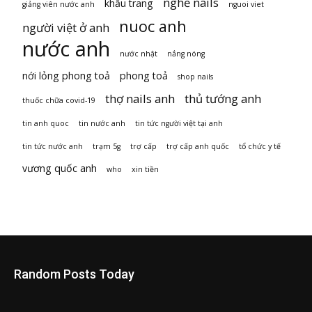
nghề nails
khẩu trang
giảng viên nước anh
nguoi viet
nuoc anh
người việt ở anh
nước anh
nước nhật
nắng nóng
nới lỏng phong toả
phong toả
shop nails
thợ nails anh
thủ tướng anh
thuốc chữa covid-19
tin anh quoc
tin nước anh
tin tức người việt tại anh
tin tức nước anh
trạm 5g
trợ cấp
trợ cấp anh quốc
tổ chức y tế
vương quốc anh
who
xin tiền
Random Posts Today