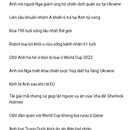
Anh nói người Nga giảm ủng hộ chiến dịch quân sự tại Ukraine
Liên cầu khuẩn nhóm A khiến 6 trẻ tại Anh tử vong
Rùa 190 tuổi sống lâu nhất thế giới
Robot loại bỏ khối u cứu sống bệnh nhân 61 tuổi
CĐV Anh hả hê vì Đức bị loại ở World Cup 2022
Anh nói Nga triển khai chiến lược ‘hủy diệt hạ tầng’ Ukraine
Kinh tế Anh sau khi rời EU
Tài giải mã chứng cứ giúp lật ngược vụ án của ‘cha đẻ’ Sherlock
Holmes
CĐV dần quen với World Cup không bia rượu ở Qatar
Anh loại Trung Quốc khỏi dự án điện hạt nhân