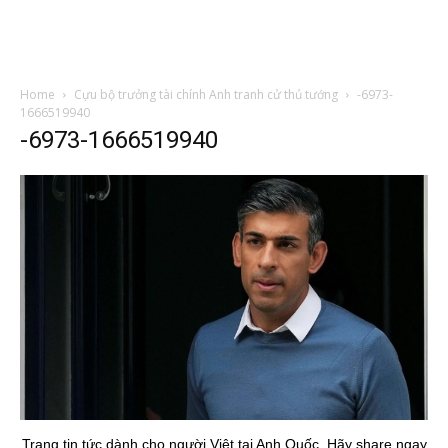
Home
Cựu bộ trưởng tài chính Anh tranh cử thủ tướng
-6973-
1666519940
-6973-1666519940
Trang tin tức dành cho người Việt tại Anh Quốc. Hãy share ngay