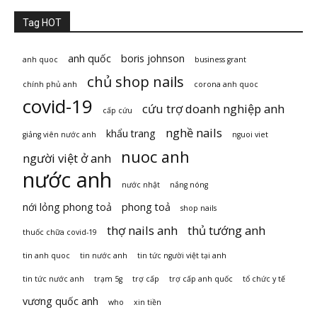
Tag HOT
anh quốc
boris johnson
anh quoc
business grant
chủ shop nails
chính phủ anh
corona anh quoc
covid-19
cứu trợ doanh nghiệp anh
cấp cứu
nghề nails
khẩu trang
giảng viên nước anh
nguoi viet
nuoc anh
người việt ở anh
nước anh
nước nhật
nắng nóng
nới lỏng phong toả
phong toả
shop nails
thợ nails anh
thủ tướng anh
thuốc chữa covid-19
tin anh quoc
tin nước anh
tin tức người việt tại anh
tin tức nước anh
trạm 5g
trợ cấp
trợ cấp anh quốc
tổ chức y tế
vương quốc anh
who
xin tiền