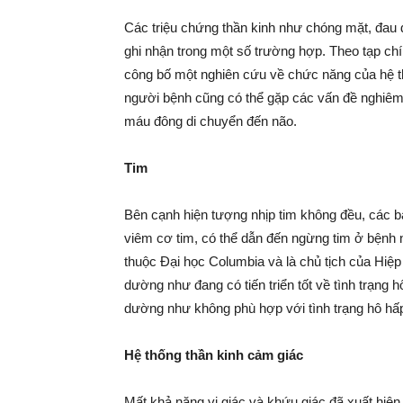
Các triệu chứng thần kinh như chóng mặt, đau
ghi nhận trong một số trường hợp. Theo tạp chí
công bố một nghiên cứu về chức năng của hệ th
người bệnh cũng có thể gặp các vấn đề nghiêm 
máu đông di chuyển đến não.
Tim
Bên cạnh hiện tượng nhịp tim không đều, các 
viêm cơ tim, có thể dẫn đến ngừng tim ở bệnh n
thuộc Đại học Columbia và là chủ tịch của Hiệp
dường như đang có tiến triển tốt về tình trạng h
dường như không phù hợp với tình trạng hô hấp
Hệ thống thần kinh cảm giác
Mất khả năng vị giác và khứu giác đã xuất hiện 