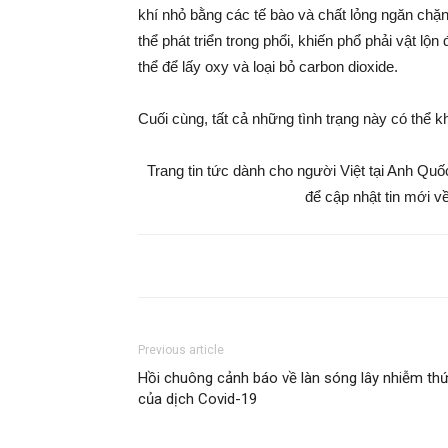
khí nhỏ bằng các tế bào và chất lỏng ngăn chặn
thể phát triển trong phổi, khiến phổ phải vật 
thể để lấy oxy và loại bỏ carbon dioxide.
Cuối cùng, tất cả những tình trạng này có thể 
Trang tin tức dành cho người Việt tại Anh Qu
để cập nhật tin mới về
Previous article
Hồi chuông cảnh báo về làn sóng lây nhiễm thứ
của dịch Covid-19