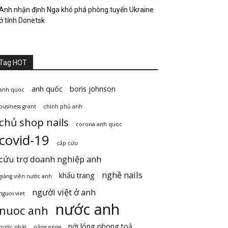
Anh nhận định Nga khó phá phòng tuyến Ukraine
ở tỉnh Donetsk
Tag HOT
anh quốc
boris johnson
anh quoc
business grant
chính phủ anh
chủ shop nails
corona anh quoc
covid-19
cấp cứu
cứu trợ doanh nghiệp anh
nghề nails
khẩu trang
giảng viên nước anh
người việt ở anh
nguoi viet
nước anh
nuoc anh
nới lỏng phong toả
nước nhật
nắng nóng