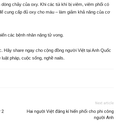
 dòng chảy của oxy. Khi các túi khí bị viêm, viêm phổi có
lộn để cung cấp đủ oxy cho máu – làm giảm khả năng của cơ
khiến các bệnh nhân nặng tử vong.
ốc. Hãy share ngay cho cộng đồng người Việt tại Anh Quốc
 luật pháp, cuộc sống, nghề nails.
Next article
 2
Hai người Việt đăng kí hiến phổi cho phi công
người Anh