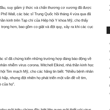
 đầu, suy giảm ý thức và chấn thương cơ xương đã được
 Phố Wall, các bác sĩ Trung Quốc hồi tháng 4 vừa qua đã
ần kinh trên Tạp chí của Hiệp hội Y khoa Mỹ, cho thấy
trọng hơn, bao gồm co giật và đột quỵ, xảy ra khi các cục
bác sĩ đã chứng kiến những trường hợp đáng báo động về
hân nhiễm virus corona. Mitchell Elkind, nhà thần kinh học
 hội Tim mạch Mỹ, cho các hãng tin biết: “Nhiều bệnh nhân
ô hấp, nhưng đột nhiên họ phát triển một vấn đề về tim,
 của họ”.
như một triệu chứng đặc biệt liên quan mật thiết với virus.