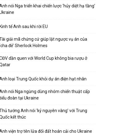
Anh nói Nga triển khai chiến lược ‘hủy diệt hạ tầng’
Ukraine
Kinh tế Anh sau khi rời EU
Tài giải mã chứng cứ giúp lật ngược vụ án của
‘cha đẻ’ Sherlock Holmes
CĐV dần quen với World Cup không bia rượu ở
Qatar
Anh loại Trung Quốc khỏi dự án điện hạt nhân
Anh nói Nga ngừng dùng nhóm chiến thuật cấp
tiểu đoàn tại Ukraine
Thủ tướng Anh nói ‘kỷ nguyên vàng’ với Trung
Quốc kết thúc
Anh viện trợ tên lửa đối đất hoán cải cho Ukraine