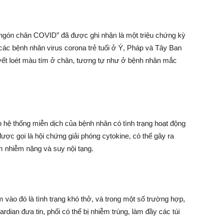
 “ngón chân COVID” đã được ghi nhận là một triệu chứng kỳ
 các bệnh nhân virus corona trẻ tuổi ở Ý, Pháp và Tây Ban
vết loét màu tím ở chân, tương tự như ở bệnh nhân mắc
 hệ thống miễn dịch của bệnh nhân có tình trạng hoạt động
ược gọi là hội chứng giải phóng cytokine, có thể gây ra
m nhiễm nặng và suy nội tạng.
 vào đó là tình trạng khó thở, và trong một số trường hợp,
dian đưa tin, phổi có thể bị nhiễm trùng, làm đầy các túi