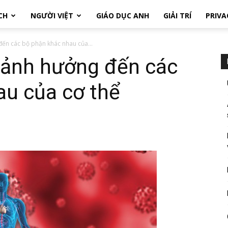
CH
NGƯỜI VIỆT
GIÁO DỤC ANH
GIẢI TRÍ
PRIVA
ến các bộ phận khác nhau của...
 ảnh hưởng đến các
au của cơ thể