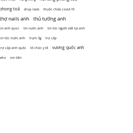
phong toả
shop nails
thuốc chữa covid-19
thợ nails anh
thủ tướng anh
tin anh quoc
tin nước anh
tin tức người việt tại anh
tin tức nước anh
trạm 5g
trợ cấp
vương quốc anh
trợ cấp anh quốc
tổ chức y tế
who
xin tiền