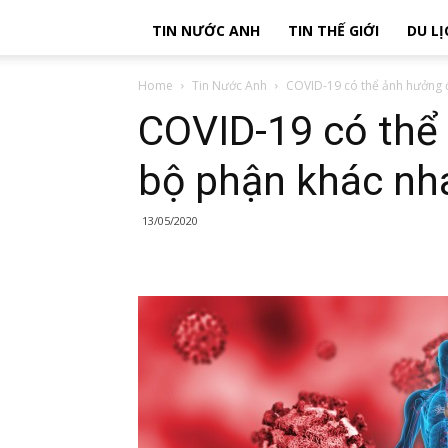
TIN NƯỚC ANH
TIN THẾ GIỚI
DU LỊ
Home
Tin Nước Anh
COVID-19 có thể ảnh hưởng đ
COVID-19 có thể
bộ phận khác nh
13/05/2020