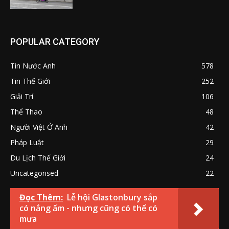
POPULAR CATEGORY
Tin Nước Anh
578
Tin Thế Giới
252
Giải Trí
106
Thể Thao
48
Người Việt Ở Anh
42
Pháp Luật
29
Du Lịch Thế Giới
24
Uncategorised
22
Đọc Thêm:
Lễ hội Glastonbury sắp
có nắng ấm - nhưng cũng có thể có
mưa