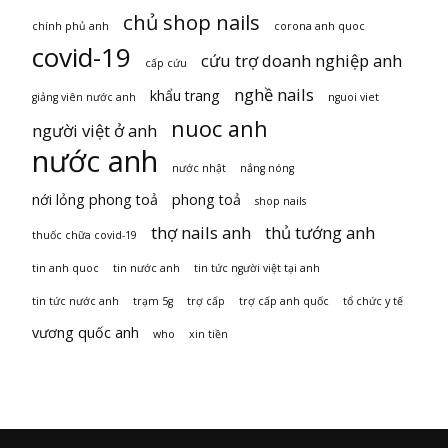
chủ shop nails
chính phủ anh
corona anh quoc
covid-19
cứu trợ doanh nghiệp anh
cấp cứu
nghề nails
khẩu trang
giảng viên nước anh
nguoi viet
nuoc anh
người việt ở anh
nước anh
nước nhật
nắng nóng
nới lỏng phong toả
phong toả
shop nails
thợ nails anh
thủ tướng anh
thuốc chữa covid-19
tin anh quoc
tin nước anh
tin tức người việt tại anh
tin tức nước anh
trạm 5g
trợ cấp
trợ cấp anh quốc
tổ chức y tế
vương quốc anh
who
xin tiền