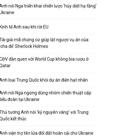
Anh nói Nga triển khai chiến lược ‘hủy diệt hạ tầng’
Ukraine
Kinh tế Anh sau khi rời EU
Tài giải mã chứng cứ giúp lật ngược vụ án của
‘cha đẻ’ Sherlock Holmes
CĐV dần quen với World Cup không bia rượu ở
Qatar
Anh loại Trung Quốc khỏi dự án điện hạt nhân
Anh nói Nga ngừng dùng nhóm chiến thuật cấp
tiểu đoàn tại Ukraine
Thủ tướng Anh nói ‘kỷ nguyên vàng’ với Trung
Quốc kết thúc
Anh viện trợ tên lửa đối đất hoán cải cho Ukraine