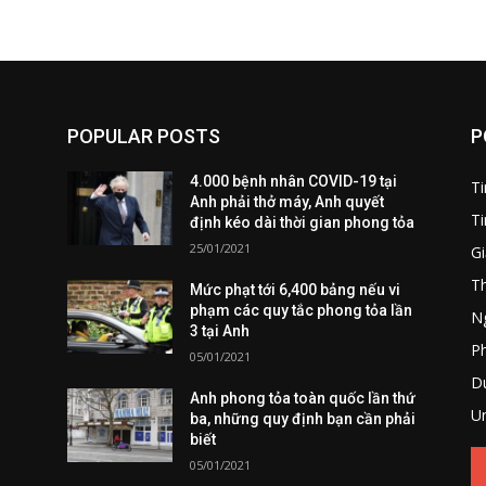
POPULAR POSTS
P
4.000 bệnh nhân COVID-19 tại
T
Anh phải thở máy, Anh quyết
Ti
định kéo dài thời gian phong tỏa
25/01/2021
Gi
T
Mức phạt tới 6,400 bảng nếu vi
phạm các quy tắc phong tỏa lần
Ng
3 tại Anh
P
05/01/2021
Du
Anh phong tỏa toàn quốc lần thứ
U
ba, những quy định bạn cần phải
biết
05/01/2021