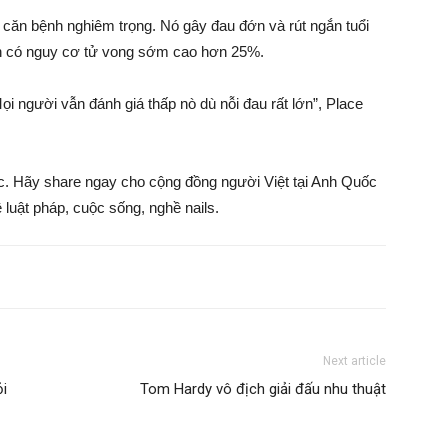
à căn bệnh nghiêm trọng. Nó gây đau đớn và rút ngắn tuổi
h có nguy cơ tử vong sớm cao hơn 25%.
i người vẫn đánh giá thấp nò dù nỗi đau rất lớn”, Place
ốc. Hãy share ngay cho cộng đồng người Việt tại Anh Quốc
 luật pháp, cuộc sống, nghề nails.
Next article
ỏi
Tom Hardy vô địch giải đấu nhu thuật