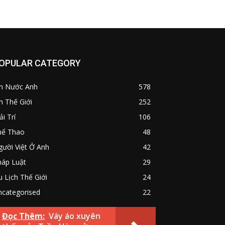
OPULAR CATEGORY
in Nước Anh
578
n Thế Giới
252
ải Trí
106
hể Thao
48
ười Việt Ở Anh
42
háp Luật
29
 Lịch Thế Giới
24
ncategorised
22
Đọc Thêm:
Váy áo xuyên