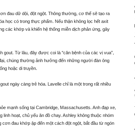
ơn đau dữ dội, đột ngột. Thông thường, cơ thể sẽ tạo ra
hóa học có trong thực phẩm. Nếu thận không lọc hết axit
rong các khớp và khiến hệ thống miễn dịch phản ứng, gây
h gout. Từ lâu, đây được coi là “căn bệnh của các vị vua”,
ện đại, chúng thường ảnh hưởng đến những người đàn ông
uống hoặc di truyền.
out ngày càng trẻ hóa. Lavelle chỉ là một trong rất nhiều
khỏe mạnh sống tại Cambridge, Massachusetts. Anh đạp xe,
êng linh hoạt, chủ yếu ăn đồ chay. Ashley không thuộc nhóm
g cơn đau khớp ập đến một cách đột ngột, bắt đầu từ ngón