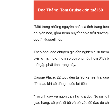
Đọc Thêm:
Tom Cruise đón tuổi 60
“Một trong những nguyên nhân là tình trạng bé
chuyển hóa, gồm bệnh huyết áp và tiểu đường c
gout”, Russell nói.
Theo ông, các chuyên gia cần nghiên cứu thêm 
biến ở nam giới hơn so với phụ nữ. Hơn 94% bệ
thể gặp phải tình trạng này.
Cassie Place, 22 tuổi, đến từ Yorkshire, trải qu
đến sau khi cô dùng thuốc lợi tiểu.
“Tôi tỉnh dậy và ngón cái như lửa đốt. Nó sưng l
giao hàng, cô phải đi bộ và bê vác đồ đạc dù ch