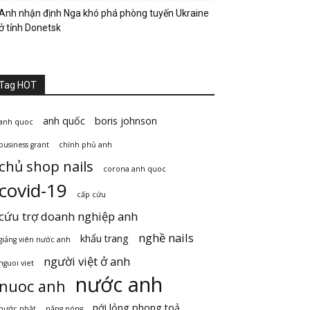
Anh nhận định Nga khó phá phòng tuyến Ukraine
ở tỉnh Donetsk
Tag HOT
anh quốc
boris johnson
anh quoc
business grant
chính phủ anh
chủ shop nails
corona anh quoc
covid-19
cấp cứu
cứu trợ doanh nghiệp anh
nghề nails
khẩu trang
giảng viên nước anh
người việt ở anh
nguoi viet
nước anh
nuoc anh
nới lỏng phong toả
nước nhật
nắng nóng