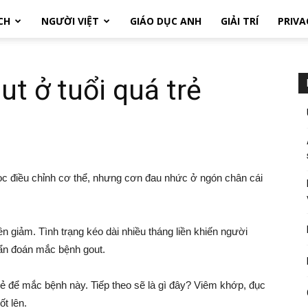
CH
NGƯỜI VIỆT
GIÁO DỤC ANH
GIẢI TRÍ
PRIVA
ut ở tuổi quá trẻ
trọc điều chỉnh cơ thể, nhưng cơn đau nhức ở ngón chân cái
 giảm. Tình trạng kéo dài nhiều tháng liền khiến người
hẩn đoán mắc bệnh gout.
 trẻ để mắc bệnh này. Tiếp theo sẽ là gì đây? Viêm khớp, đục
ốt lên.