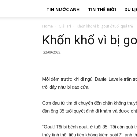
TIN NƯỚC ANH
TIN THẾ GIỚI
DU LỊ
Home
Giải Trí
Khốn khổ vì bị gout ở tuổi quá trẻ
Khốn khổ vì bị go
22/09/2022
Mỗi đêm trước khi đi ngủ, Daniel Lavelle trằn 
trỗi dậy như bị dao cứa.
Cơn đau từ tim di chuyển đến chân không thuyên
đàn ông 35 tuổi quyết định đi khám và được c
“Gout! Tôi bị bệnh gout, ở tuổi 35. Tôi còn quá
thủy tinh thể, tiểu tiện không kiểm soát?”, anh th