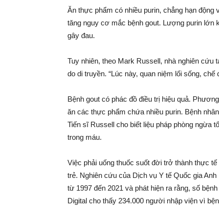
Ăn thực phẩm có nhiều purin, chẳng hạn động vậ
tăng nguy cơ mắc bệnh gout. Lượng purin lớn khi
gây đau.
Tuy nhiên, theo Mark Russell, nhà nghiên cứu t
do di truyền. “Lúc này, quan niệm lối sống, chế
Bệnh gout có phác đồ điều trị hiệu quả. Phươn
ăn các thực phẩm chứa nhiều purin. Bệnh nhân
Tiến sĩ Russell cho biết liệu pháp phòng ngừa tố
trong máu.
Việc phải uống thuốc suốt đời trở thành thực tế
trẻ. Nghiên cứu của Dịch vụ Y tế Quốc gia Anh
từ 1997 đến 2021 và phát hiện ra rằng, số bện
Digital cho thấy 234.000 người nhập viện vì b