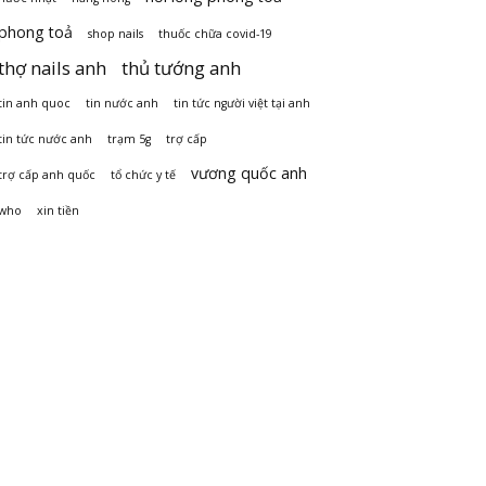
phong toả
shop nails
thuốc chữa covid-19
thợ nails anh
thủ tướng anh
tin anh quoc
tin nước anh
tin tức người việt tại anh
tin tức nước anh
trạm 5g
trợ cấp
vương quốc anh
trợ cấp anh quốc
tổ chức y tế
who
xin tiền