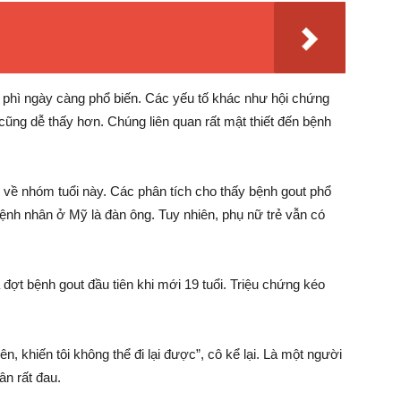
o phì ngày càng phổ biến. Các yếu tố khác như hội chứng
ũng dễ thấy hơn. Chúng liên quan rất mật thiết đến bệnh
về nhóm tuổi này. Các phân tích cho thấy bệnh gout phổ
nh nhân ở Mỹ là đàn ông. Tuy nhiên, phụ nữ trẻ vẫn có
a đợt bệnh gout đầu tiên khi mới 19 tuổi. Triệu chứng kéo
ên, khiến tôi không thể đi lại được”, cô kể lại. Là một người
ân rất đau.