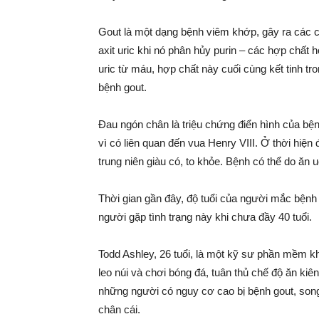
Gout là một dạng bệnh viêm khớp, gây ra các c
axit uric khi nó phân hủy purin – các hợp chất 
uric từ máu, hợp chất này cuối cùng kết tinh t
bệnh gout.
Đau ngón chân là triệu chứng điển hình của bện
vì có liên quan đến vua Henry VIII. Ở thời hi
trung niên giàu có, to khỏe. Bệnh có thể do ăn 
Thời gian gần đây, độ tuổi của người mắc bệnh g
người gặp tình trạng này khi chưa đầy 40 tuổi.
Todd Ashley, 26 tuổi, là một kỹ sư phần mềm 
leo núi và chơi bóng đá, tuân thủ chế độ ăn ki
những người có nguy cơ cao bị bệnh gout, son
chân cái.