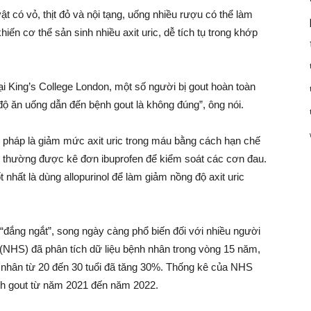
t có vỏ, thịt đỏ và nội tạng, uống nhiều rượu có thể làm
ến cơ thể sản sinh nhiều axit uric, dễ tích tụ trong khớp
ại King’s College London, một số người bị gout hoàn toàn
 độ ăn uống dẫn đến bệnh gout là không đúng”, ông nói.
g pháp là giảm mức axit uric trong máu bằng cách hạn chế
 thường được kê đơn ibuprofen để kiểm soát các cơn đau.
t nhất là dùng allopurinol để làm giảm nồng độ axit uric
 “đắng ngắt”, song ngày càng phổ biến đối với nhiều người
 (NHS) đã phân tích dữ liệu bệnh nhân trong vòng 15 năm,
h nhân từ 20 đến 30 tuổi đã tăng 30%. Thống kê của NHS
ệnh gout từ năm 2021 đến năm 2022.